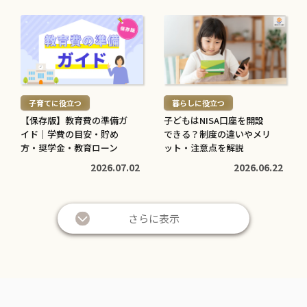
続
続
き
き
を
を
読
読
む
む
子育てに役立つ
暮らしに役立つ
>
>
【保存版】教育費の準備ガ
子どもはNISA口座を開設
イド｜学費の目安・貯め
できる？制度の違いやメリ
方・奨学金・教育ローン
ット・注意点を解説
2026.07.02
2026.06.22
さらに表示