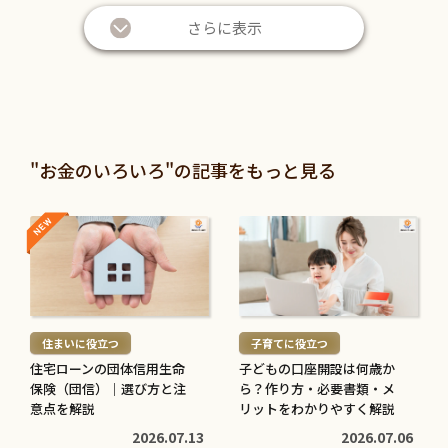
さらに表示
"お金のいろいろ"の記事をもっと見る
NEW
NEW
続
続
き
き
を
を
読
読
む
む
住まいに役立つ
子育てに役立つ
>
>
住宅ローンの団体信用生命
子どもの口座開設は何歳か
保険（団信）｜選び方と注
ら？作り方・必要書類・メ
意点を解説
リットをわかりやすく解説
2026.07.13
2026.07.06