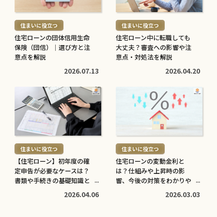
読
読
き
き
む
む
を
を
住まいに役立つ
住まいに役立つ
>
>
読
読
住宅ローンの団体信用生命
住宅ローン中に転職しても
む
む
保険（団信）｜選び方と注
大丈夫？審査への影響や注
子育てに役立つ
住まいに役立つ
>
意点を解説
>
意点・対処法を解説
高校生でも口座開設でき
住宅ローン中に転職しても
2026.07.13
2026.04.20
る？必要な書類や流れ・注
大丈夫？審査への影響や注
意点をわかりやすく解説
意点・対処法を解説
続
続
2026.05.12
2026.04.20
き
き
を
を
読
読
む
む
住まいに役立つ
住まいに役立つ
>
>
【住宅ローン】初年度の確
住宅ローンの変動金利と
定申告が必要なケースは？
は？仕組みや上昇時の影
書類や手続きの基礎知識と
響、今後の対策をわかりや
注意点
すく解説
2026.04.06
2026.03.03