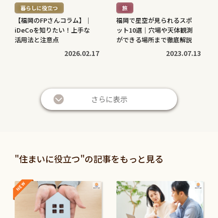
暮らしに役立つ
旅
>
>
【福岡のFPさんコラム】｜
福岡で星空が見られるスポ
iDeCoを知りたい！上手な
ット10選｜穴場や天体観測
活用法と注意点
ができる場所まで徹底解説
2026.02.17
2023.07.13
続
続
き
き
さらに表示
を
を
読
読
む
む
暮らしに役立つ
暮らしに役立つ
>
>
投資信託と株の違いは？仕
退職金は定期預金で運用す
"住まいに役立つ"の記事をもっと見る
組みやリスク、利益などを
べき？メリット・デメリッ
比較してわかりやすく解説
トと条件を解説
NEW
NEW
続
続
2026.05.28
2026.05.21
き
き
を
を
続
続