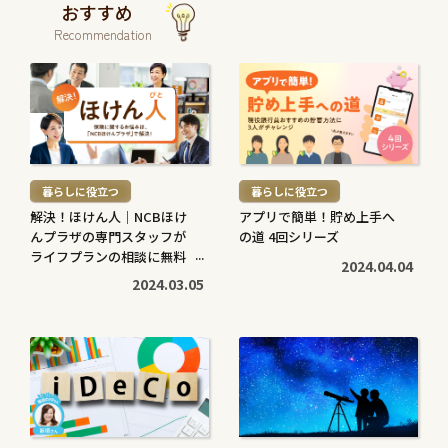
おすすめ
Recommendation
続
続
き
き
を
を
読
読
む
む
暮らしに役立つ
暮らしに役立つ
>
>
解決！ほけん人｜NCBほけ
アプリで簡単！貯め上手へ
んプラザの専門スタッフが
の道 4回シリーズ
ライフプランの相談に無料
2024.04.04
で対応します
2024.03.05
続
続
き
き
を
を
読
読
む
む