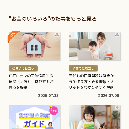
"お金のいろいろ"の記事をもっと見る
NEW
NEW
続
続
き
き
を
を
読
読
む
む
住まいに役立つ
子育てに役立つ
>
>
住宅ローンの団体信用生命
子どもの口座開設は何歳か
保険（団信）｜選び方と注
ら？作り方・必要書類・メ
意点を解説
リットをわかりやすく解説
2026.07.13
2026.07.06
続
続
き
き
を
を