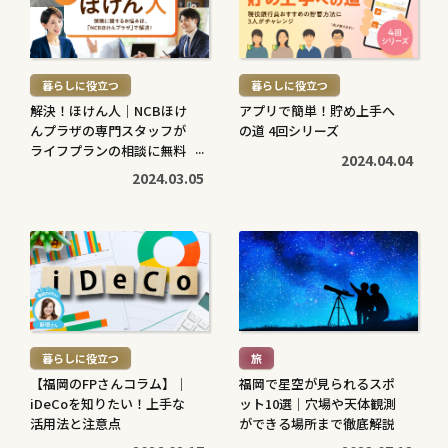
を
を
読
読
む
む
暮らしに役立つ
暮らしに役立つ
>
>
解決！ほけん人｜NCBほけ
アプリで簡単！貯め上手へ
んプラザの専門スタッフが
の道 4回シリーズ
ライフプランの相談に無料
2024.04.04
で対応します
2024.03.05
続
続
き
き
を
を
読
読
む
む
暮らしに役立つ
旅
>
>
【福岡のFPさんコラム】｜
福岡で星空が見られるスポ
iDeCoを知りたい！上手な
ット10選｜穴場や天体観測
活用法と注意点
ができる場所まで徹底解説