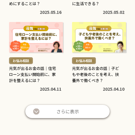
子育てに役立つ
住まいに役立つ
>
めにすることは？
>
に生活できる？
高校生でも口座開設でき
住宅ローン中に転職しても
2025.05.16
2025.05.02
る？必要な書類や流れ・注
大丈夫？審査への影響や注
意点をわかりやすく解説
意点・対処法を解説
続
続
2026.05.12
2026.04.20
き
き
を
を
読
読
む
む
お悩み相談
お悩み相談
>
>
元気が出るお金の話｜住宅
元気が出るお金の話｜子ど
ローン支払い開始前に、家
もや老後のことを考え、扶
計を整えるには？
養外で働くべき？
2025.04.11
2025.04.10
さらに表示