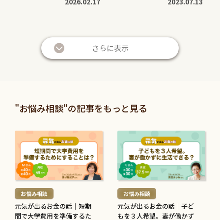
2026.02.17
2023.07.13
続
続
き
き
さらに表示
を
を
読
読
む
む
暮らしに役立つ
暮らしに役立つ
>
>
投資信託と株の違いは？仕
退職金は定期預金で運用す
"お悩み相談"の記事をもっと見る
組みやリスク、利益などを
べき？メリット・デメリッ
比較してわかりやすく解説
トと条件を解説
続
続
2026.05.28
2026.05.21
き
き
を
を
続
続
読
読
き
き
む
む
を
を
お悩み相談
お悩み相談
>
>
読
読
元気が出るお金の話｜短期
元気が出るお金の話｜子ど
む
む
間で大学費用を準備するた
もを３人希望。妻が働かず