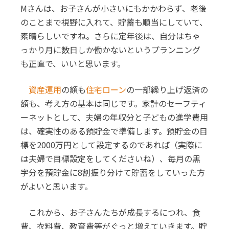
Mさんは、お子さんが小さいにもかかわらず、老後
のことまで視野に入れて、貯蓄も順当にしていて、
素晴らしいですね。さらに定年後は、自分はちゃ
っかり月に数日しか働かないというプランニング
も正直で、いいと思います。
資産運用
の額も
住宅ローン
の一部繰り上げ返済の
額も、考え方の基本は同じです。家計のセーフティ
ーネットとして、夫婦の年収分と子どもの進学費用
は、確実性のある預貯金で準備します。預貯金の目
標を2000万円として設定するのであれば（実際に
は夫婦で目標設定をしてくださいね）、毎月の黒
字分を預貯金に8割振り分けて貯蓄をしていった方
がよいと思います。
これから、お子さんたちが成長するにつれ、食
費、衣料費、教育費等がぐっと増えていきます。貯