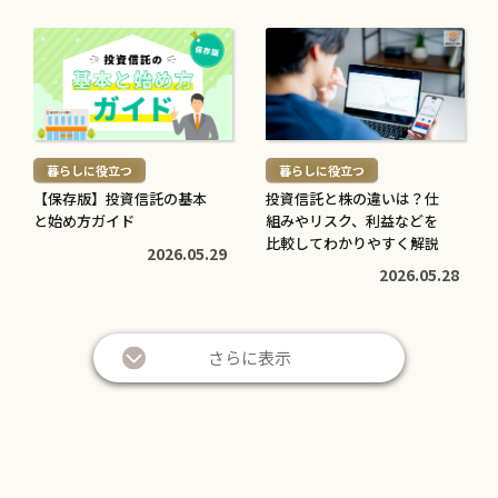
意点をわかりやすく解説
意点・対処法を解説
2026.05.12
2026.04.20
続
続
き
き
を
を
読
読
む
む
暮らしに役立つ
暮らしに役立つ
>
>
【保存版】投資信託の基本
投資信託と株の違いは？仕
と始め方ガイド
組みやリスク、利益などを
比較してわかりやすく解説
2026.05.29
2026.05.28
さらに表示