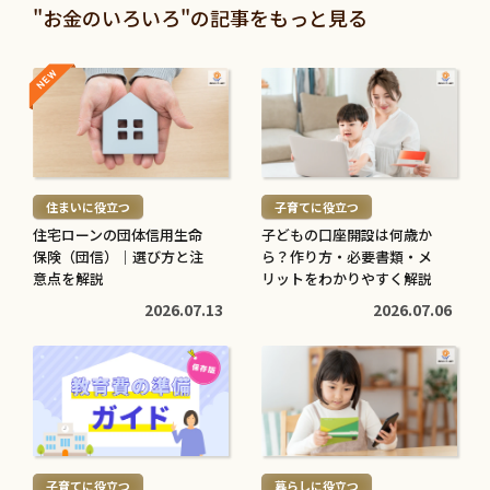
"お金のいろいろ"の記事をもっと見る
NEW
NEW
続
続
き
き
を
を
読
読
む
む
住まいに役立つ
子育てに役立つ
>
>
住宅ローンの団体信用生命
子どもの口座開設は何歳か
保険（団信）｜選び方と注
ら？作り方・必要書類・メ
意点を解説
リットをわかりやすく解説
2026.07.13
2026.07.06
続
続
き
き
を
を
読
読
む
む
子育てに役立つ
暮らしに役立つ