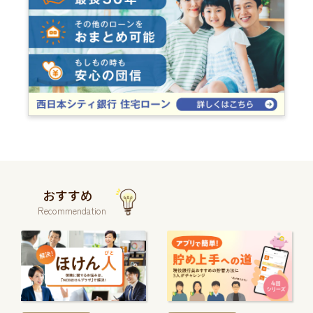
おすすめ
Recommendation
続
続
き
き
を
を
読
読
む
む