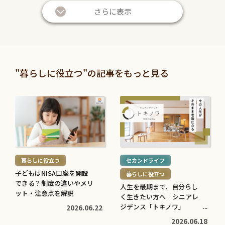
き
き
さらに表示
を
を
読
読
む
む
暮らしに役立つ
暮らしに役立つ
>
>
投資信託と株の違いは？仕
退職金は定期預金で運用す
"暮らしに役立つ"の記事をもっと見る
組みやリスク、利益などを
べき？メリット・デメリッ
比較してわかりやすく解説
トと条件を解説
続
続
2026.05.28
2026.05.21
き
き
を
を
続
続
読
読
き
き
む
む
を
を
暮らしに役立つ
セカンドライフ
>
>
読
読
子どもはNISA口座を開設
暮らしに役立つ
む
む
できる？制度の違いやメリ
人生を最期まで、自分らし
子育てに役立つ
住まいに役立つ
>
ット・注意点を解説
>
く生きたい方へ｜シニアレ
高校生でも口座開設でき
住宅ローン中に転職しても
ジデンス「トキノワ」
2026.06.22
る？必要な書類や流れ・注
大丈夫？審査への影響や注
【PR】
2026.06.18