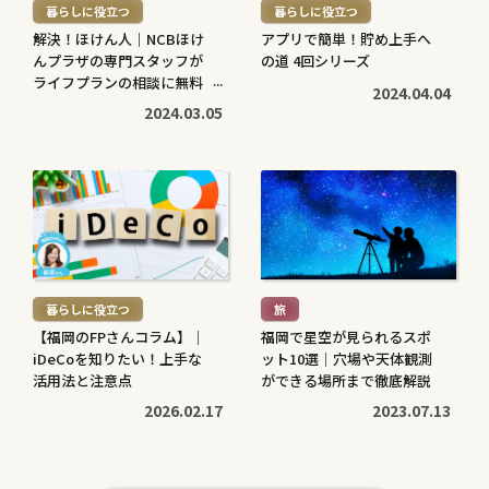
暮らしに役立つ
暮らしに役立つ
>
>
解決！ほけん人｜NCBほけ
アプリで簡単！貯め上手へ
んプラザの専門スタッフが
の道 4回シリーズ
ライフプランの相談に無料
2024.04.04
で対応します
2024.03.05
続
続
き
き
を
を
読
読
む
む
暮らしに役立つ
旅
>
>
【福岡のFPさんコラム】｜
福岡で星空が見られるスポ
iDeCoを知りたい！上手な
ット10選｜穴場や天体観測
活用法と注意点
ができる場所まで徹底解説
2026.02.17
2023.07.13
続
続