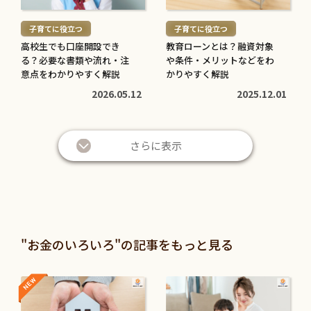
む
む
子育てに役立つ
子育てに役立つ
>
>
高校生でも口座開設でき
教育ローンとは？融資対象
る？必要な書類や流れ・注
や条件・メリットなどをわ
意点をわかりやすく解説
かりやすく解説
2026.05.12
2025.12.01
さらに表示
"お金のいろいろ"の記事をもっと見る
NEW
NEW
続
続
き
き