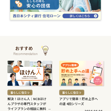
おすすめ
Recommendation
続
続
き
き
を
を
読
読
む
む
暮らしに役立つ
暮らしに役立つ
>
>
解決！ほけん人｜NCBほけ
アプリで簡単！貯め上手へ
んプラザの専門スタッフが
の道 4回シリーズ
ライフプランの相談に無料
2024.04.04