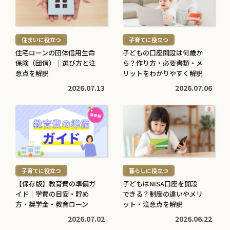
を
を
読
読
む
む
住まいに役立つ
子育てに役立つ
>
>
住宅ローンの団体信用生命
子どもの口座開設は何歳か
保険（団信）｜選び方と注
ら？作り方・必要書類・メ
意点を解説
リットをわかりやすく解説
2026.07.13
2026.07.06
続
続
き
き
を
を
読
読
む
む
子育てに役立つ
暮らしに役立つ
>
>
【保存版】教育費の準備ガ
子どもはNISA口座を開設
イド｜学費の目安・貯め
できる？制度の違いやメリ
方・奨学金・教育ローン
ット・注意点を解説
2026.07.02
2026.06.22