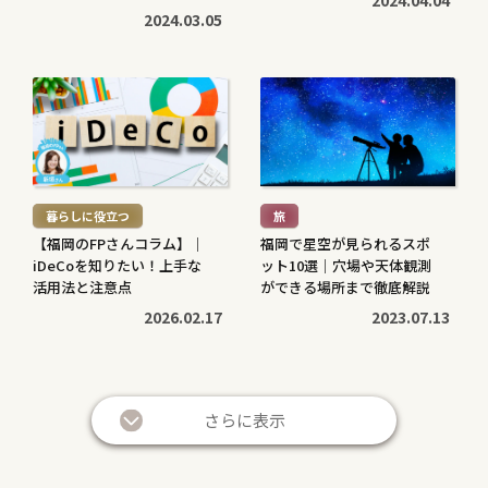
で対応します
2024.03.05
続
続
き
き
を
を
読
読
む
む
暮らしに役立つ
旅
>
>
【福岡のFPさんコラム】｜
福岡で星空が見られるスポ
iDeCoを知りたい！上手な
ット10選｜穴場や天体観測
活用法と注意点
ができる場所まで徹底解説
2026.02.17
2023.07.13
続
続
き
き
さらに表示
を
を
読
読