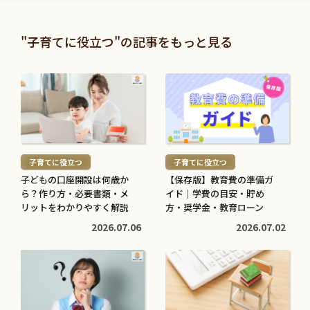
む
む
暮らしに役立つ
暮らしに役立つ
>
>
投資信託と株の違いは？仕
退職金は定期預金で運用す
"子育てに役立つ"の記事をもっと見る
組みやリスク、利益などを
べき？メリット・デメリッ
比較してわかりやすく解説
トと条件を解説
続
続
2026.05.28
2026.05.21
き
き
を
を
続
続
読
読
き
き
む
む
を
を
子育てに役立つ
子育てに役立つ
>
>
読
読
子どもの口座開設は何歳か
【保存版】教育費の準備ガ
む
む
ら？作り方・必要書類・メ
イド｜学費の目安・貯め
子育てに役立つ
住まいに役立つ
>
リットをわかりやすく解説
>
方・奨学金・教育ローン
高校生でも口座開設でき
住宅ローン中に転職しても
2026.07.06
2026.07.02
る？必要な書類や流れ・注
大丈夫？審査への影響や注
意点をわかりやすく解説
意点・対処法を解説
続
続
2026.05.12
2026.04.20
き
き
を
を
読
読