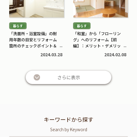
を
を
読
読
む
む
暮らす
暮らす
>
>
「洗面所・浴室設備」の耐
「和室」から「フローリン
用年数の目安とリフォーム
グ」へのリフォーム【前
箇所のチェックポイント＆
編】：メリット・デメリッ
リフォーム業者選びのコツ
トは？
2024.03.28
2024.02.08
さらに表示
キーワードから探す
Search by Keyword