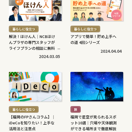
き
き
を
を
読
読
む
む
暮らしに役立つ
暮らしに役立つ
>
>
解決！ほけん人｜NCBほけ
アプリで簡単！貯め上手へ
んプラザの専門スタッフが
の道 4回シリーズ
ライフプランの相談に無料
2024.04.04
で対応します
2024.03.05
続
続
き
き
を
を
読
読
む
む
暮らしに役立つ
旅
>
>
【福岡のFPさんコラム】｜
福岡で星空が見られるスポ
iDeCoを知りたい！上手な
ット10選｜穴場や天体観測
活用法と注意点
ができる場所まで徹底解説