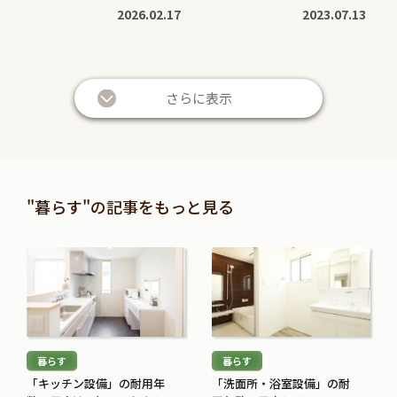
2026.02.17
2023.07.13
続
続
き
き
さらに表示
を
を
読
読
む
む
暮らしに役立つ
暮らしに役立つ
>
>
投資信託と株の違いは？仕
退職金は定期預金で運用す
"暮らす"の記事をもっと見る
組みやリスク、利益などを
べき？メリット・デメリッ
比較してわかりやすく解説
トと条件を解説
続
続
2026.05.28
2026.05.21
き
き
を
を
続
続
読
読
き
き
む
む
を
を
暮らす
暮らす
>
>
読
読
「キッチン設備」の耐用年
「洗面所・浴室設備」の耐