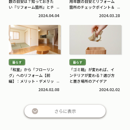
む
む
数の目安は？知っておきた
用年数の目安とリフォーム
子育てに役立つ
住まいに役立つ
>
い『リフォーム箇所』とチ
>
箇所のチェックポイント＆
ェックポイント
リフォーム業者選びのコツ
高校生でも口座開設でき
住宅ローン中に転職しても
2024.04.04
2024.03.28
る？必要な書類や流れ・注
大丈夫？審査への影響や注
意点をわかりやすく解説
意点・対処法を解説
続
続
2026.05.12
2026.04.20
き
き
を
を
読
読
む
む
暮らす
暮らす
>
>
「和室」から「フローリン
「ゴミ箱」が変われば、イ
グ」へのリフォーム【前
ンテリアが変わる？選び方
編】：メリット・デメリッ
と置き場所のアイデア
トは？
2024.02.08
2024.02.02
さらに表示