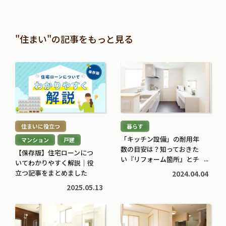
"住まい"の記事をもっと見る
続
続
き
き
を
を
読
読
む
む
住まいに役立つ
暮らす
>
>
「キッチン設備」の耐用年
マンション
戸建
数の目安は？知っておきた
【保存版】住宅ローンにつ
い『リフォーム箇所』とチ
いてわかりやすく解説｜役
ェックポイント
立つ記事をまとめました
2024.04.04
2025.05.13
続
続
き
き