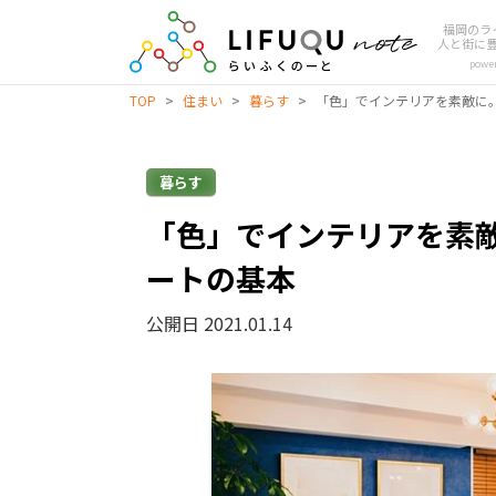
福岡のラ
人と街に
powe
TOP
>
住まい
>
暮らす
>
「色」でインテリアを素敵に
暮らす
「色」でインテリアを素
ートの基本
公開日 2021.01.14