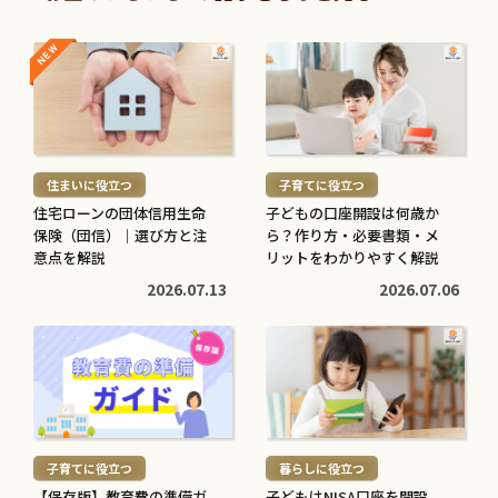
NEW
NEW
続
続
き
き
を
を
読
読
む
む
住まいに役立つ
子育てに役立つ
>
>
住宅ローンの団体信用生命
子どもの口座開設は何歳か
保険（団信）｜選び方と注
ら？作り方・必要書類・メ
意点を解説
リットをわかりやすく解説
2026.07.13
2026.07.06
続
続
き
き
を
を
読
読
む
む
子育てに役立つ
暮らしに役立つ
>
>
【保存版】教育費の準備ガ
子どもはNISA口座を開設