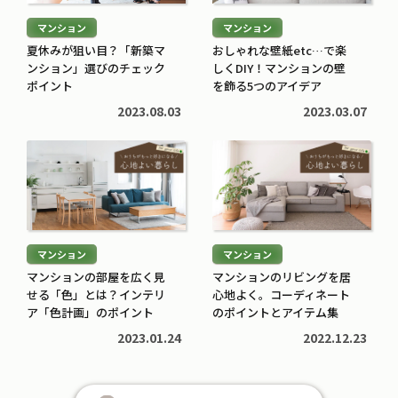
む
む
マンション
マンション
>
>
夏休みが狙い目？「新築マ
おしゃれな壁紙etc…で楽
ンション」選びのチェック
しくDIY！マンションの壁
ポイント
を飾る5つのアイデア
2023.08.03
2023.03.07
続
続
き
き
を
を
読
読
む
む
マンション
マンション
>
>
マンションの部屋を広く見
マンションのリビングを居
せる「色」とは？インテリ
心地よく。コーディネート
ア「色計画」のポイント
のポイントとアイテム集
2023.01.24
2022.12.23