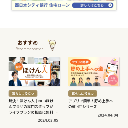
おすすめ
Recommendation
続
続
き
き
を
を
読
読
む
む
暮らしに役立つ
暮らしに役立つ
>
>
解決！ほけん人｜NCBほけ
アプリで簡単！貯め上手へ
んプラザの専門スタッフが
の道 4回シリーズ
ライフプランの相談に無料
2024.04.04
で対応します
2024.03.05