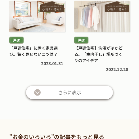
続
続
き
き
を
を
読
読
む
む
戸建
戸建
>
>
「戸建住宅」に置く家具選
【戸建住宅】洗濯がはかど
び。狭く見せないコツは？
る。「室内干し」場所づく
りのアイデア
2023.01.31
2022.12.28
さらに表示
"お金のいろいろ"の記事をもっと見る