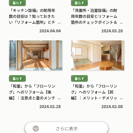
暮らす
暮らす
>
>
「キッチン設備」の耐用年
「洗面所・浴室設備」の耐
数の目安は？知っておきた
用年数の目安とリフォーム
い『リフォーム箇所』とチ
箇所のチェックポイント＆
ェックポイント
リフォーム業者選びのコツ
2024.04.04
2024.03.28
続
続
き
き
を
を
読
読
む
む
暮らす
暮らす
>
>
「和室」から「フローリン
「和室」から「フローリン
グ」へのリフォーム【後
グ」へのリフォーム【前
編】：注意点と畳のメンテ
編】：メリット・デメリッ
ナンス時期目安は？
トは？
2024.02.28
2024.02.08
さらに表示