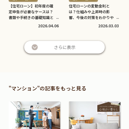
【住宅ローン】初年度の確
住宅ローンの変動金利と
定申告が必要なケースは？
は？仕組みや上昇時の影
書類や手続きの基礎知識と
響、今後の対策をわかりや
注意点
すく解説
2026.04.06
2026.03.03
さらに表示
"マンション"の記事をもっと見る
続
続
き
き
を
を
読
読