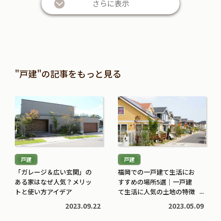
さらに表示
"戸建"の記事をもっと見る
続
続
き
き
を
を
読
読
む
む
戸建
戸建
>
>
「ガレージ＆広い玄関」の
福岡での一戸建て生活にお
ある家はなぜ人気？メリッ
すすめの場所5選｜一戸建
トと使い方アイデア
て生活に人気の土地の特徴
も解説
2023.09.22
2023.05.09