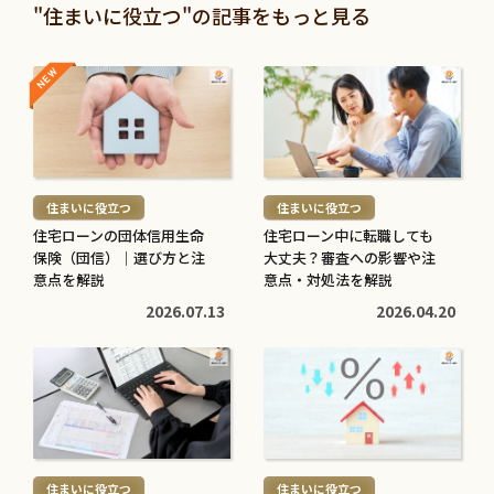
投資信託と株の違いは？仕
退職金は定期預金で運用す
"住まいに役立つ"の記事をもっと見る
組みやリスク、利益などを
べき？メリット・デメリッ
比較してわかりやすく解説
トと条件を解説
NEW
NEW
続
続
2026.05.28
2026.05.21
き
き
を
を
続
続
読
読
き
き
む
む
を
を
住まいに役立つ
住まいに役立つ
>
>
読
読
住宅ローンの団体信用生命
住宅ローン中に転職しても
む
む
保険（団信）｜選び方と注
大丈夫？審査への影響や注
子育てに役立つ
住まいに役立つ
>
意点を解説
>
意点・対処法を解説
高校生でも口座開設でき
住宅ローン中に転職しても
2026.07.13
2026.04.20
る？必要な書類や流れ・注
大丈夫？審査への影響や注
意点をわかりやすく解説
意点・対処法を解説
続
続
2026.05.12
2026.04.20
き
き
を
を
読
読
む
む
住まいに役立つ
住まいに役立つ
>
>