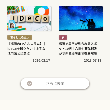
続
続
き
き
を
を
読
読
む
む
暮らしに役立つ
旅
>
>
【福岡のFPさんコラム】｜
福岡で星空が見られるスポ
iDeCoを知りたい！上手な
ット10選｜穴場や天体観測
活用法と注意点
ができる場所まで徹底解説
2026.02.17
2023.07.13
続
続
き
き
さらに表示
を
を
読
読
む
む
暮らしに役立つ
暮らしに役立つ
>
>