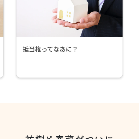
読
む
>
抵当権ってなあに？