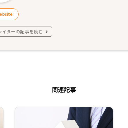
ebsite
ライターの記事を読む
関連記事
続
き
を