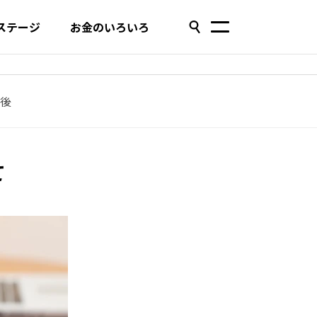
ステージ
お金のいろいろ
後
て