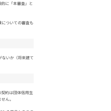
般的に「本審査」と
険についての審査も
がないか（将来建て
の契約は団体信用生
ません。