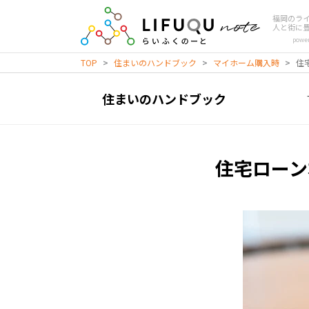
福岡のラ
人と街に
powe
TOP
>
住まいのハンドブック
>
マイホーム購入時
>
住
住まいのハンドブック
住宅ローン