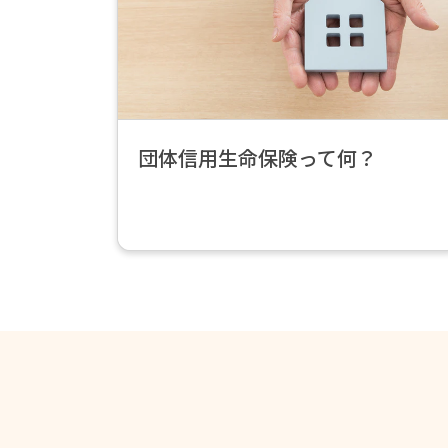
読
む
>
団体信用生命保険って何？