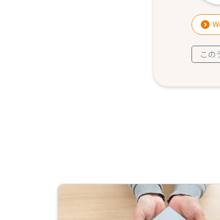
W
この
続
き
を