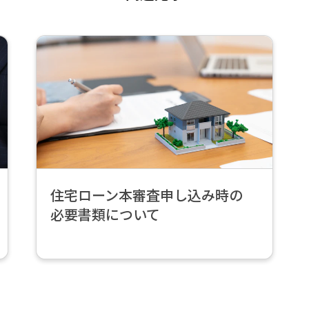
続
き
を
読
む
>
住宅ローン本審査申し込み時の
必要書類について