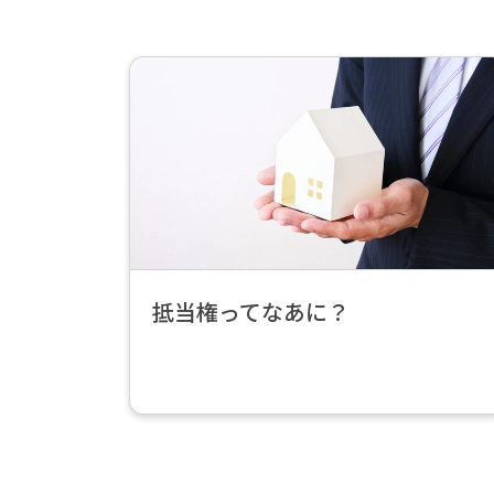
続
き
を
読
む
>
抵当権ってなあに？