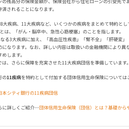
ンの残高分の保険金額が、保険会社から住宅ローンの引受先で
弁済されることになります。
、8大疾病、11大疾病など、いくつかの疾病をまとめて特約と
病とは、「がん・脳卒中、急性心筋梗塞」のことを指します。
となる3大疾病に加え、「高血圧性疾患」「腎不全」「肝硬変」
のになります。なお、詳しい内容は取扱いの金融機関により異
すめします。
では、さらに保障を充実させた11大疾病団信を準備しています
行の
11疾病
を特約として付加する団体信用生命保険については
日本シティ銀行の11疾病団信
らに詳しくご紹介…
団体信用生命保険（団信）とは？基礎から
】