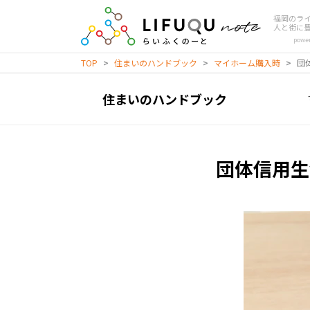
福岡のラ
人と街に
powe
TOP
>
住まいのハンドブック
>
マイホーム購入時
>
団
住まいのハンドブック
団体信用生