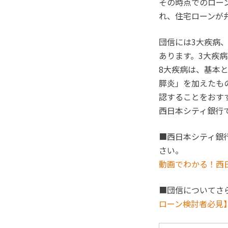
その時点でのロー
れ、住宅ローンが
団信には3大疾病
あります。3大疾
8大疾病は、基本
膵炎」を加えたも
認することをおす
西日本シティ銀行
■西日本シティ銀
さい。
動画でわかる！西
■団信についてさ
ローン検討者必見