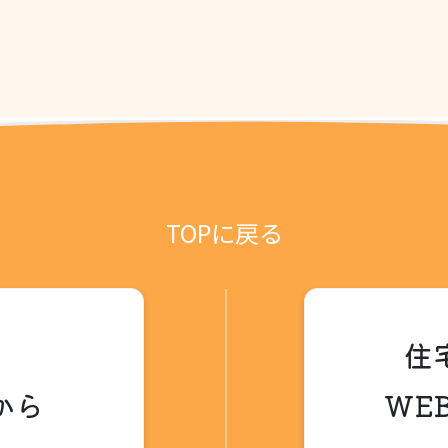
TOPに戻る
住
から
WE