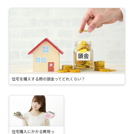
続
き
を
読
む
>
住宅を購入する際の頭金ってどれくらい？
続
き
を
読
む
住宅購入にかかる費用っ