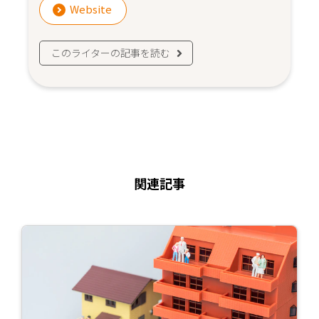
Website
このライターの記事を読む
関連記事
続
き
を
読
む