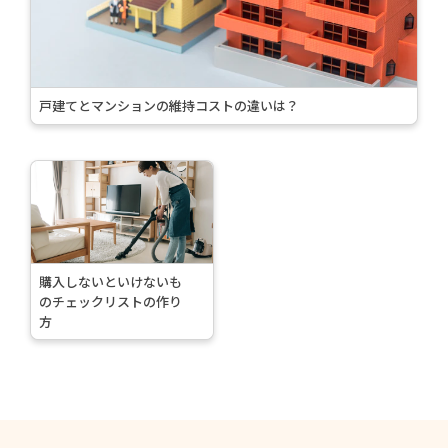
>
戸建てとマンションの維持コストの違いは？
続
き
を
読
む
購入しないといけないも
>
のチェックリストの作り
方