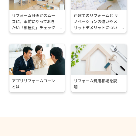
読
読
む
む
リフォーム計画がスムー
戸建てのリフォームと リ
>
>
ズに。事前にやっておき
ノベーションの違いやメ
たい「部屋別」チェック
リットデメリットについ
ポイント
て
続
続
き
き
を
を
読
読
む
む
アプリリフォームローン
リフォーム費用相場を説
>
>
とは
明