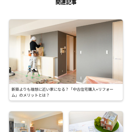
関連記事
続
き
を
読
む
>
新築よりも理想に近い家になる？「中古住宅購入+リフォー
ム」のメリットとは？
続
続
き
き
を
を