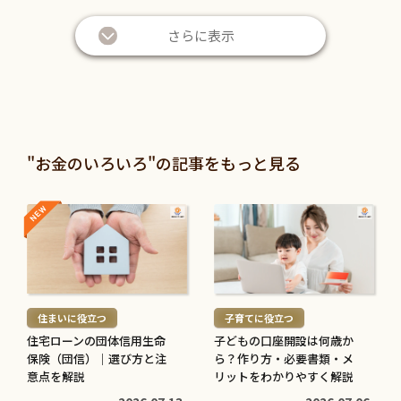
さらに表示
"お金のいろいろ"の記事をもっと見る
NEW
NEW
続
続
き
き
を
を
読
読
む
む
住まいに役立つ
子育てに役立つ
>
>
住宅ローンの団体信用生命
子どもの口座開設は何歳か
保険（団信）｜選び方と注
ら？作り方・必要書類・メ
意点を解説
リットをわかりやすく解説