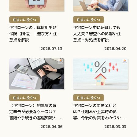
続
続
読
読
き
き
む
む
を
を
住まいに役立つ
住まいに役立つ
>
>
読
読
住宅ローンの団体信用生命
住宅ローン中に転職しても
む
む
保険（団信）｜選び方と注
大丈夫？審査への影響や注
子育てに役立つ
住まいに役立つ
>
意点を解説
>
意点・対処法を解説
高校生でも口座開設でき
住宅ローン中に転職しても
2026.07.13
2026.04.20
る？必要な書類や流れ・注
大丈夫？審査への影響や注
意点をわかりやすく解説
意点・対処法を解説
続
続
2026.05.12
2026.04.20
き
き
を
を
読
読
む
む
住まいに役立つ
住まいに役立つ
>
>
【住宅ローン】初年度の確
住宅ローンの変動金利と
定申告が必要なケースは？
は？仕組みや上昇時の影
書類や手続きの基礎知識と
響、今後の対策をわかりや
注意点
すく解説
2026.04.06
2026.03.03