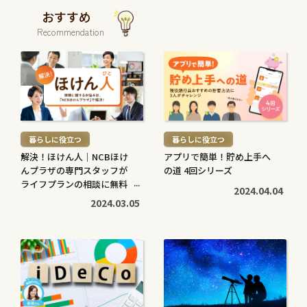
おすすめ
Recommendation
続
続
き
き
を
を
読
読
む
む
暮らしに役立つ
暮らしに役立つ
>
>
解決！ほけん人｜NCBほけ
アプリで簡単！貯め上手へ
んプラザの専門スタッフが
の道 4回シリーズ
ライフプランの相談に無料
2024.04.04
で対応します
2024.03.05
続
続
き
き
を
を
読
読