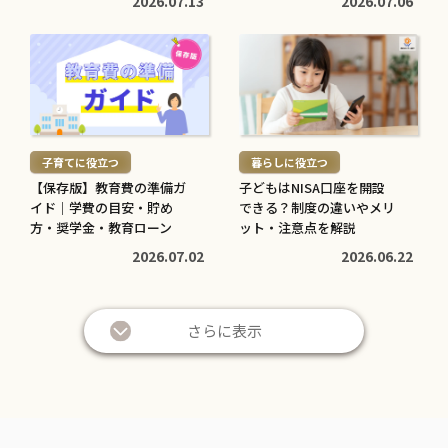
2026.07.13
2026.07.06
続
続
き
き
を
を
読
読
む
む
子育てに役立つ
暮らしに役立つ
>
>
【保存版】教育費の準備ガ
子どもはNISA口座を開設
イド｜学費の目安・貯め
できる？制度の違いやメリ
方・奨学金・教育ローン
ット・注意点を解説
2026.07.02
2026.06.22
さらに表示