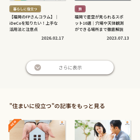
む
む
暮らしに役立つ
旅
>
>
【福岡のFPさんコラム】｜
福岡で星空が見られるスポ
iDeCoを知りたい！上手な
ット10選｜穴場や天体観測
活用法と注意点
ができる場所まで徹底解説
2026.02.17
2023.07.13
続
続
き
き
さらに表示
を
を
読
読
む
む
暮らしに役立つ
暮らしに役立つ
>
>
投資信託と株の違いは？仕
退職金は定期預金で運用す
"住まいに役立つ"の記事をもっと見る
組みやリスク、利益などを
べき？メリット・デメリッ
比較してわかりやすく解説
トと条件を解説
NEW
NEW
続
続
2026.05.28
2026.05.21
き
き
を
を