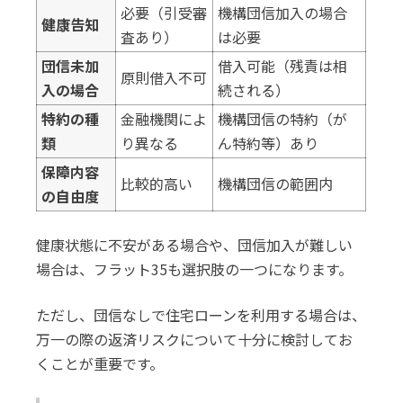
必要（引受審
機構団信加入の場合
健康告知
査あり）
は必要
団信未加
借入可能（残責は相
原則借入不可
入の場合
続される）
特約の種
金融機関によ
機構団信の特約（が
類
り異なる
ん特約等）あり
保障内容
比較的高い
機構団信の範囲内
の自由度
健康状態に不安がある場合や、団信加入が難しい
場合は、フラット35も選択肢の一つになります。
ただし、団信なしで住宅ローンを利用する場合は、
万一の際の返済リスクについて十分に検討してお
くことが重要です。