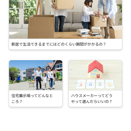
む
>
新居で生活できるまでにはどのくらい期間がかかるの？
続
続
き
き
を
を
読
読
む
む
住宅展示場ってどんなと
ハウスメーカーってどう
>
>
ころ？
やって選んだらいいの？