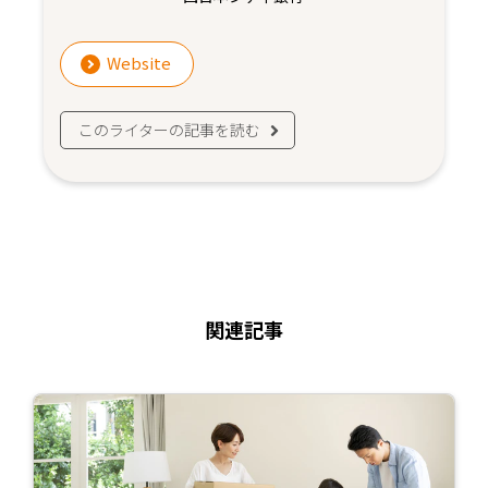
Website
このライターの記事を読む
関連記事
続
き
を
読