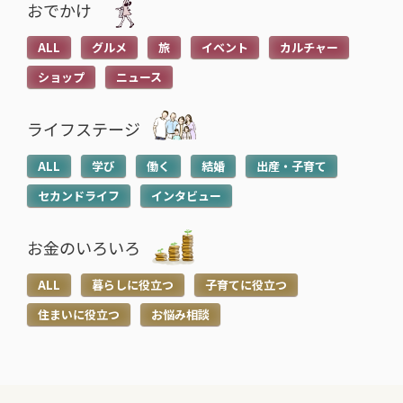
おでかけ
む
む
子育てに役立つ
住まいに役立つ
>
>
ALL
グルメ
旅
イベント
カルチャー
高校生でも口座開設でき
住宅ローン中に転職しても
る？必要な書類や流れ・注
大丈夫？審査への影響や注
ショップ
ニュース
意点をわかりやすく解説
意点・対処法を解説
2026.05.12
2026.04.20
ライフステージ
ALL
学び
働く
結婚
出産・子育て
セカンドライフ
インタビュー
お金のいろいろ
ALL
暮らしに役立つ
子育てに役立つ
住まいに役立つ
お悩み相談