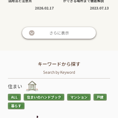
活用法と注意点
ができる場所まで徹底解説
2026.02.17
2023.07.13
続
続
き
き
さらに表示
を
を
読
読
む
む
暮らしに役立つ
暮らしに役立つ
>
>
投資信託と株の違いは？仕
退職金は定期預金で運用す
キーワードから探す
組みやリスク、利益などを
べき？メリット・デメリッ
Search by Keyword
比較してわかりやすく解説
トと条件を解説
2026.05.28
2026.05.21
住まい
続
続
ALL
住まいのハンドブック
マンション
戸建
き
き
暮らす
を
を
読
読