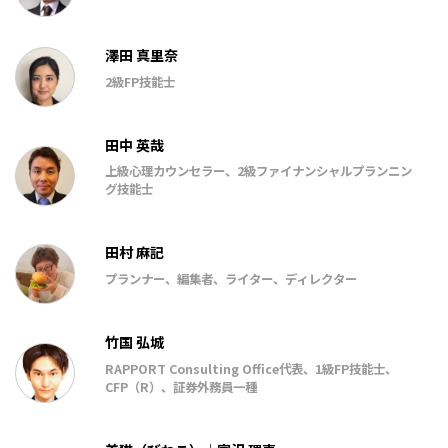
澤田 真里奈
2級FP技能士
田中 英哉
上級心理カウンセラー、2級ファイナンシャルプランニン
グ技能士
田村 麻記
プランナー、編集者、ライター、ディレクター
竹国 弘城
RAPPORT Consulting Office代表、1級FP技能士、
CFP（R）、証券外務員一種