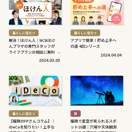
き
き
を
を
読
読
む
む
暮らしに役立つ
暮らしに役立つ
>
>
解決！ほけん人｜NCBほけ
アプリで簡単！貯め上手へ
んプラザの専門スタッフが
の道 4回シリーズ
ライフプランの相談に無料
2024.04.04
で対応します
2024.03.05
続
続
き
き
を
を
読
読
む
む
暮らしに役立つ
旅
>
>
【福岡のFPさんコラム】｜
福岡で星空が見られるスポ
iDeCoを知りたい！上手な
ット10選｜穴場や天体観測