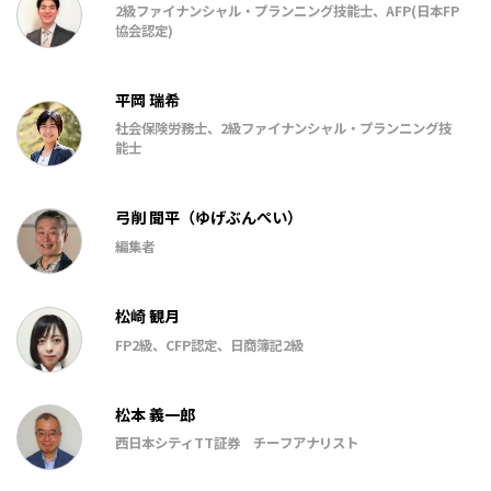
2級ファイナンシャル・プランニング技能士、AFP(日本FP
協会認定)
平岡 瑞希
社会保険労務士、2級ファイナンシャル・プランニング技
能士
弓削 聞平（ゆげぶんぺい）
編集者
松崎 観月
FP2級、CFP認定、日商簿記2級
松本 義一郎
西日本シティTT証券 チーフアナリスト