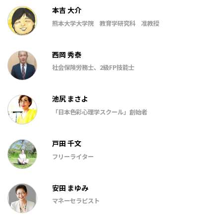
本吉 大介
熊本大学大学院 教育学研究科 准教授
西岡 秀泰
社会保険労務士、2級FP技能士
池尻 まさよ
「日本色彩心理学スクール」創始者
戸田 千文
フリーライター
安田 まゆみ
マネーセラピスト