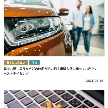
続
き
を
読
む
>
暮らしに役立つ
学び
車をお得に買うならどの時期が狙い目？車購入前に知っておきたい
ベストタイミング
2021.03.16
続
き
を