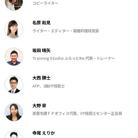
コピーライター
名原 和見
ライター・エディター・薬膳料理研究家
坂田 晴矢
Training Studio ふらっとRe:代表・トレーナー
大西 勝士
AFP、2級FP技能士
大野 翠
芙蓉宅建ＦＰオフィス代表、FP技能士センター正会員
寺尾 えりか