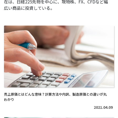
在は、日経225先物を中心に、現物株、FX、CFDなど幅
広い商品に投資している。
続
き
を
読
む
>
売上原価とはどんな意味？計算方法や内訳、製造原価との違いが丸
わかり
2021.04.09