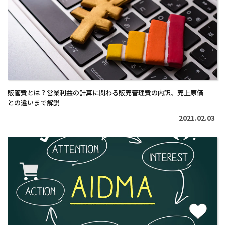
読
む
>
販管費とは？営業利益の計算に関わる販売管理費の内訳、売上原価
との違いまで解説
2021.02.03
続
き
を
読
む
>