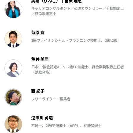
美猫（びねこ）｜富沢 理恵
キャリアコンサルタント／心理カウンセラー／手相鑑定士
／算命学鑑定士
苛原 寛
1級ファイナンシャル・プランニング技能士、簿記2級
荒井 美亜
日本FP協会認定AFP、2級FP技能士、貸金業務取扱主任者
（試験合格）
西 紀子
フリーライター・編集者
逆瀬川 勇造
宅建士、2級FP技能士（AFP）、相続管理士