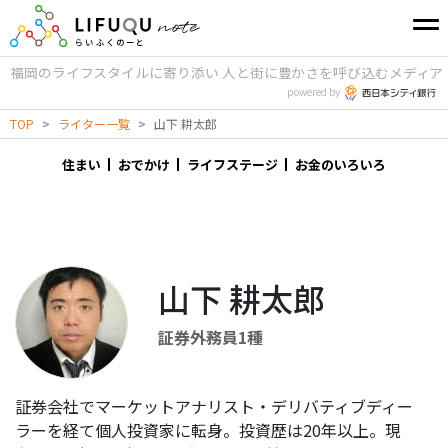
福岡のライフスタイルに寄り添い
人と街に豊かさを呼び込むメディア
powered by
TOP
>
ライター一覧
>
山下 耕太郎
住まい
おでかけ
ライフステージ
お金のいろいろ
山下 耕太郎
証券外務員1種
証券会社でマーケットアナリスト・デリバティブディー
ラーを経て個人投資家に転身。投資歴は20年以上。現