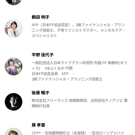
鶴田 明子
AFP（日本FP協会認定）、2級ファイナンシャル・プラン
ニング技能士、子育てインストラクター、メンタルケア・
スペシャリスト
平野 佳代子
一般社団法人日本ライフプラン研究所 所属 FP 事務所(オフ
ィス) HBふくおか 代表
日本FP協会会員 AFP
2級ファイナンシャル・プランニング技能士
令和4年10月～令和8年9月 日本学生支援機構認定スカラシ
ップ・アドバイザー
後藤 暢子
J-FLEC 金融経済教育推進機構認定アドバイザー
株式会社フリーランス 常務取締役、合同会社チノアソビ 業
一般社団法人日本ライフプラン研究所「家計と暮らしと住
務執行社員
まいの相談室」理事
藤 孝憲
CFP®・宅地建物取引士（未登録）・住宅ローンアドバイ