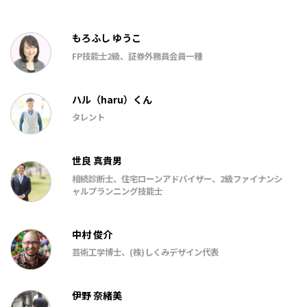
もろふし ゆうこ
FP技能士2級、証券外務員会員一種
ハル（haru）くん
タレント
世良 真貴男
相続診断士、住宅ローンアドバイザー、2級ファイナンシ
ャルプランニング技能士
中村 俊介
芸術工学博士、(株)しくみデザイン代表
伊野 奈緒美