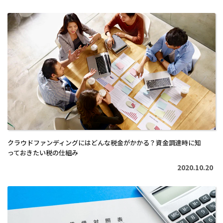
続
き
を
読
む
>
クラウドファンディングにはどんな税金がかかる？資金調達時に知
っておきたい税の仕組み
2020.10.20
続
き
を