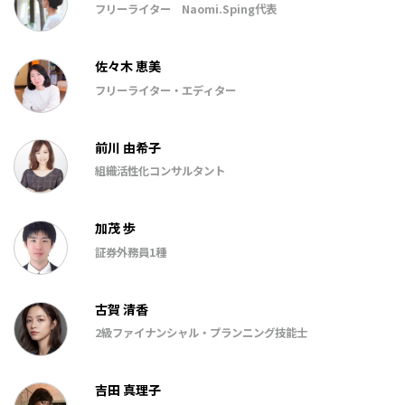
フリーライター Naomi.Sping代表
佐々木 恵美
フリーライター・エディター
前川 由希子
組織活性化コンサルタント
加茂 歩
証券外務員1種
古賀 清香
2級ファイナンシャル・プランニング技能士
吉田 真理子