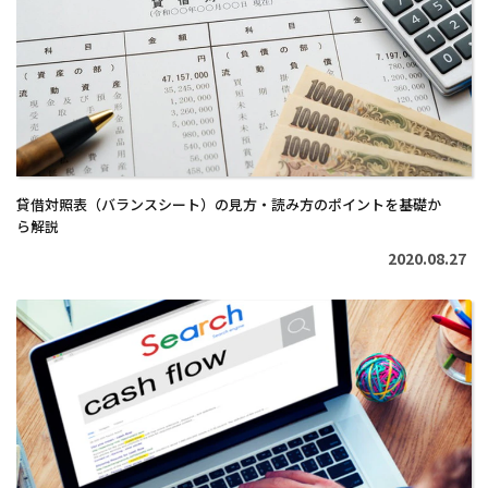
読
む
>
貸借対照表（バランスシート）の見方・読み方のポイントを基礎か
ら解説
2020.08.27
続
き
を
読
む
>