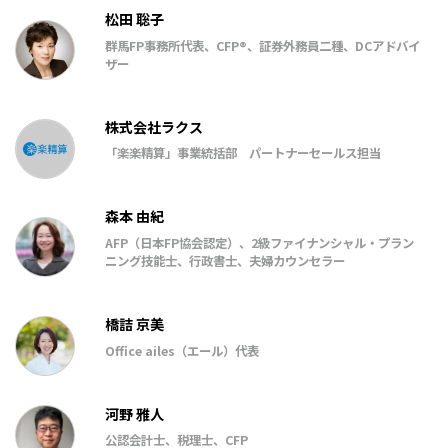
松田 聡子
群馬FP事務所代表、CFP®、証券外務員二種、DCアドバイ
ザー
株式会社ラクス
「楽楽精算」事業統括部 パートナーセールス担当
森本 由紀
AFP（日本FP協会認定）、2級ファイナンシャル・プラン
ニング技能士、行政書士、夫婦カウンセラー
橋詰 京美
Office ailes（エール）代表
河野 雅人
公認会計士、税理士、CFP