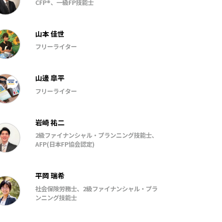
CFP®、一級FP技能士
山本 佳世
フリーライター
山邊 皐平
フリーライター
岩崎 祐二
2級ファイナンシャル・プランニング技能士、
AFP(日本FP協会認定)
平岡 瑞希
社会保険労務士、2級ファイナンシャル・プラ
ンニング技能士