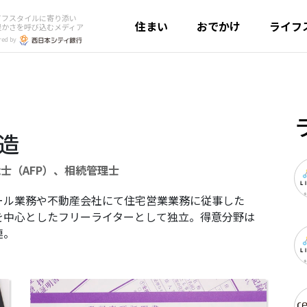
イフスタイルに寄り添い
住まい
おでかけ
ライフ
豊かさを呼び込むメディア
red by
勇造
能士（AFP）、相続管理士
ール業務や不動産会社にて住宅営業業務に従事した
を中心としたフリーライターとして独立。得意分野は
連。
続
き