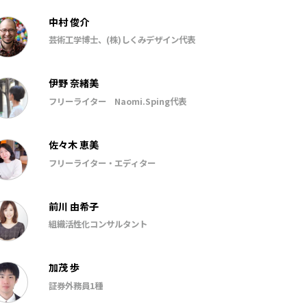
中村 俊介
芸術工学博士、(株)しくみデザイン代表
伊野 奈緒美
フリーライター Naomi.Sping代表
佐々木 恵美
フリーライター・エディター
前川 由希子
組織活性化コンサルタント
加茂 歩
証券外務員1種