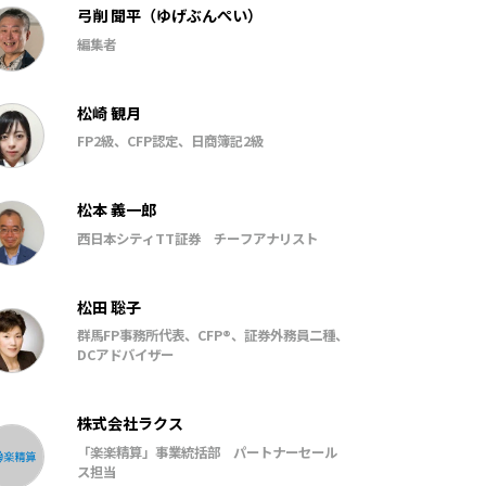
弓削 聞平（ゆげぶんぺい）
編集者
松崎 観月
FP2級、CFP認定、日商簿記2級
松本 義一郎
西日本シティTT証券 チーフアナリスト
松田 聡子
群馬FP事務所代表、CFP®、証券外務員二種、
DCアドバイザー
株式会社ラクス
「楽楽精算」事業統括部 パートナーセール
ス担当