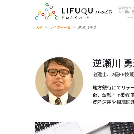
福岡のラ
人と街に
powe
TOP
>
ライター一覧
>
逆瀬川 勇造
逆瀬川 
宅建士、2級FP技
地方銀行にてリテ
後、金融・不動産
資産運用や相続関
続
き