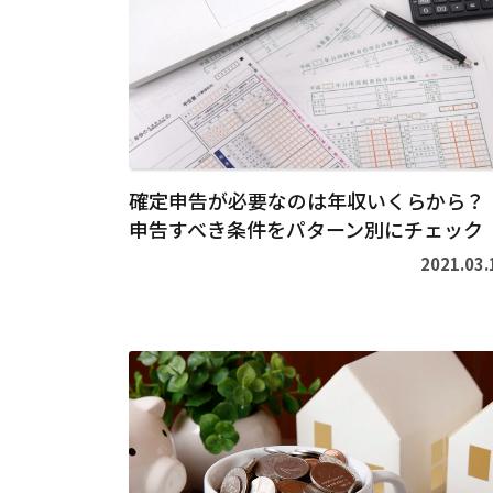
を
読
む
>
確定申告が必要なのは年収いくらから？
申告すべき条件をパターン別にチェック
2021.03.
続
き
を
読
む