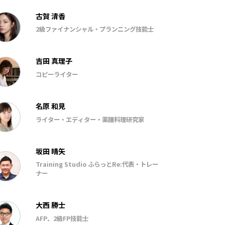
古賀 清香
2級ファイナンシャル・プランニング技能士
吉田 真理子
コピーライター
名原 和見
ライター・エディター・薬膳料理研究家
坂田 晴矢
Training Studio ふらっとRe:代表・トレー
ナー
大西 勝士
AFP、2級FP技能士