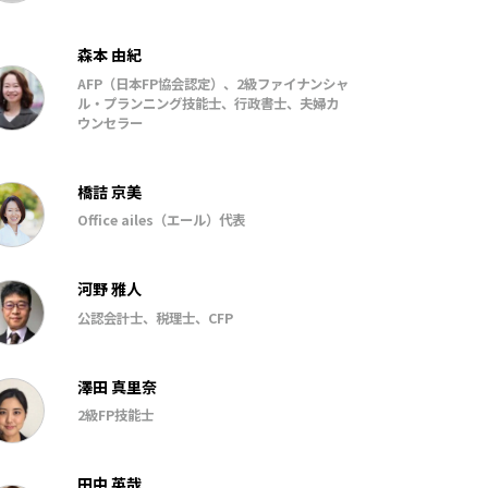
森本 由紀
AFP（日本FP協会認定）、2級ファイナンシャ
ル・プランニング技能士、行政書士、夫婦カ
ウンセラー
橋詰 京美
Office ailes（エール）代表
河野 雅人
公認会計士、税理士、CFP
澤田 真里奈
2級FP技能士
田中 英哉