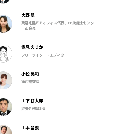
大野 翠
芙蓉宅建ＦＰオフィス代表、FP技能士センタ
ー正会員
寺尾 えりか
フリーライター・エディター
小松 美和
節約研究家
山下 耕太郎
証券外務員1種
山本 昌義