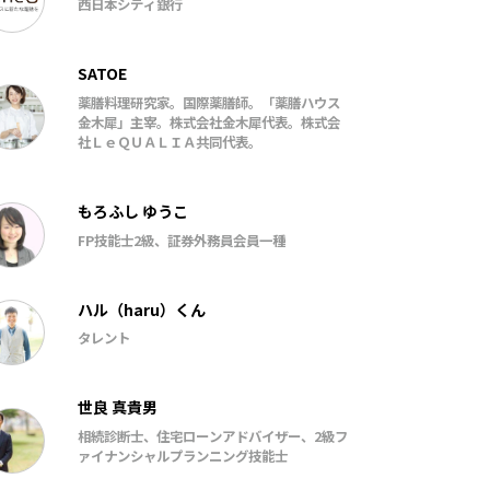
西日本シティ銀行
SATOE
薬膳料理研究家。国際薬膳師。「薬膳ハウス
金木犀」主宰。株式会社金木犀代表。株式会
社ＬｅＱＵＡＬＩＡ共同代表。
もろふし ゆうこ
FP技能士2級、証券外務員会員一種
ハル（haru）くん
タレント
世良 真貴男
相続診断士、住宅ローンアドバイザー、2級フ
ァイナンシャルプランニング技能士