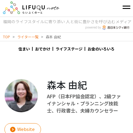
福岡のライフスタイルに寄り添い
人と街に豊かさを呼び込むメディア
powered by
TOP
>
ライター一覧
>
森本 由紀
住まい
おでかけ
ライフステージ
お金のいろいろ
森本 由紀
AFP（日本FP協会認定）、2級ファ
イナンシャル・プランニング技能
士、行政書士、夫婦カウンセラー
Website