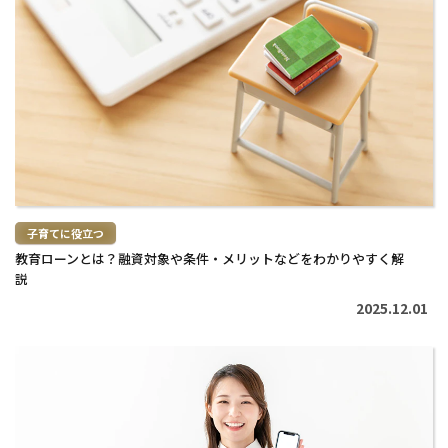
き
を
読
む
>
子育てに役立つ
教育ローンとは？融資対象や条件・メリットなどをわかりやすく解
説
2025.12.01
続
き
を
読