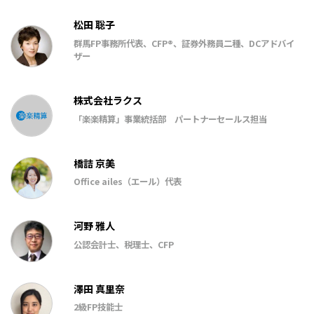
松田 聡子
群馬FP事務所代表、CFP®、証券外務員二種、DCアドバイ
ザー
株式会社ラクス
「楽楽精算」事業統括部 パートナーセールス担当
橋詰 京美
Office ailes（エール）代表
河野 雅人
公認会計士、税理士、CFP
澤田 真里奈
2級FP技能士