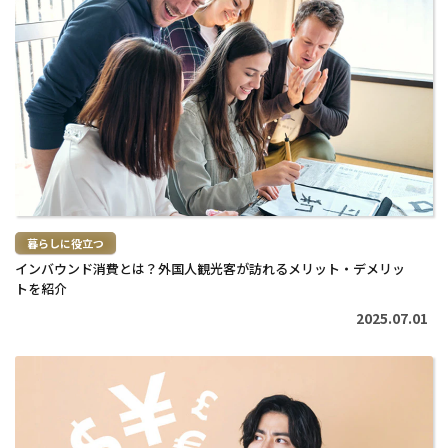
き
を
読
む
>
暮らしに役立つ
インバウンド消費とは？外国人観光客が訪れるメリット・デメリッ
トを紹介
2025.07.01
続
き
を
読