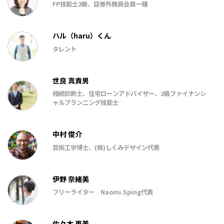
FP技能士2級、証券外務員会員一種
ハル（haru）くん
タレント
世良 真貴男
相続診断士、住宅ローンアドバイザー、2級ファイナンシ
ャルプランニング技能士
中村 俊介
芸術工学博士、(株)しくみデザイン代表
伊野 奈緒美
フリーライター Naomi.Sping代表
佐々木 恵美