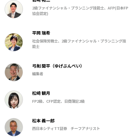
2級ファイナンシャル・プランニング技能士、AFP(日本FP
協会認定)
平岡 瑞希
社会保険労務士、2級ファイナンシャル・プランニング技
能士
弓削 聞平（ゆげぶんぺい）
編集者
松崎 観月
FP2級、CFP認定、日商簿記2級
松本 義一郎
西日本シティTT証券 チーフアナリスト