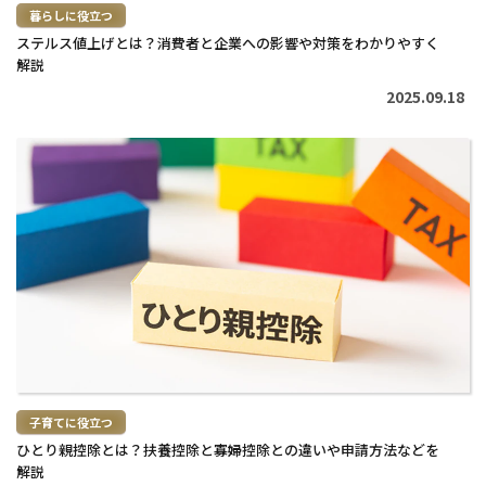
暮らしに役立つ
ステルス値上げとは？消費者と企業への影響や対策をわかりやすく
解説
2025.09.18
続
き
を
読
む
>
子育てに役立つ
ひとり親控除とは？扶養控除と寡婦控除との違いや申請方法などを
解説