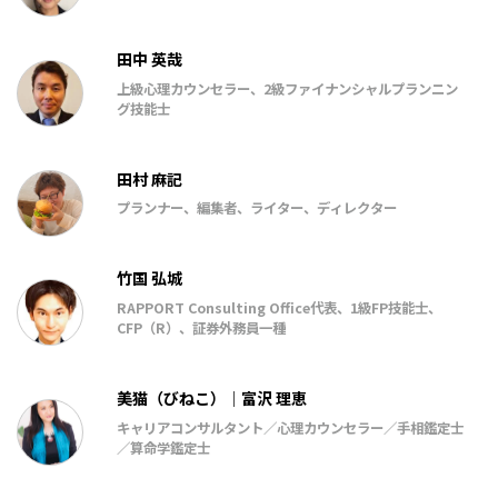
田中 英哉
上級心理カウンセラー、2級ファイナンシャルプランニン
グ技能士
田村 麻記
プランナー、編集者、ライター、ディレクター
竹国 弘城
RAPPORT Consulting Office代表、1級FP技能士、
CFP（R）、証券外務員一種
美猫（びねこ）｜富沢 理恵
キャリアコンサルタント／心理カウンセラー／手相鑑定士
／算命学鑑定士