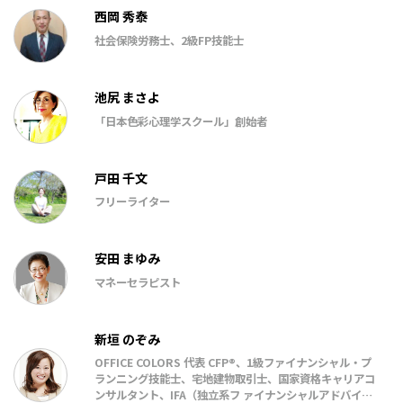
西岡 秀泰
社会保険労務士、2級FP技能士
池尻 まさよ
「日本色彩心理学スクール」創始者
戸田 千文
フリーライター
安田 まゆみ
マネーセラピスト
新垣 のぞみ
OFFICE COLORS 代表 CFP®、1級ファイナンシャル・プ
ランニング技能⼠、宅地建物取引⼠、国家資格キャリアコ
ンサルタント、IFA（独⽴系フ ァイナンシャルアドバイザ