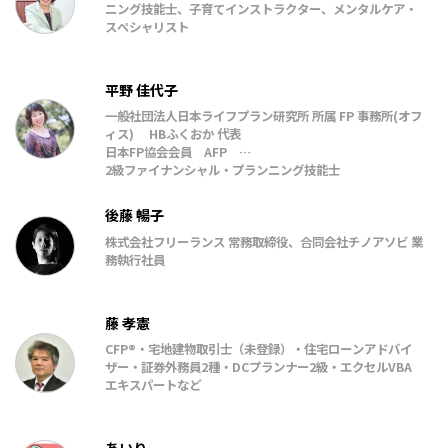
ニング技能士、子育てインストラクター、メンタルケア・
スペシャリスト
平野 佳代子
一般社団法人日本ライフプラン研究所 所属 FP 事務所(オフ
ィス) HBふくおか 代表
日本FP協会会員 AFP
2級ファイナンシャル・プランニング技能士
令和4年10月～令和8年9月 日本学生支援機構認定スカラシ
ップ・アドバイザー
後藤 暢子
J-FLEC 金融経済教育推進機構認定アドバイザー
株式会社フリーランス 常務取締役、合同会社チノアソビ 業
一般社団法人日本ライフプラン研究所「家計と暮らしと住
務執行社員
まいの相談室」理事
藤 孝憲
CFP®・宅地建物取引士（未登録）・住宅ローンアドバイ
ザー・証券外務員2種・DCプランナー2級・エクセルVBA
エキスパートなど