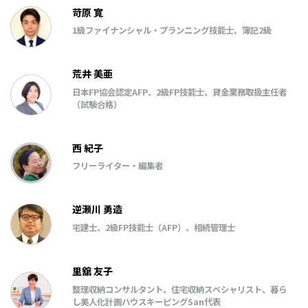
苛原 寛
1級ファイナンシャル・プランニング技能士、簿記2級
荒井 美亜
日本FP協会認定AFP、2級FP技能士、貸金業務取扱主任者
（試験合格）
西 紀子
フリーライター・編集者
逆瀬川 勇造
宅建士、2級FP技能士（AFP）、相続管理士
里舘 友子
整理収納コンサルタント、住宅収納スペシャリスト、暮ら
し美人化計画ハウスキーピングSan代表