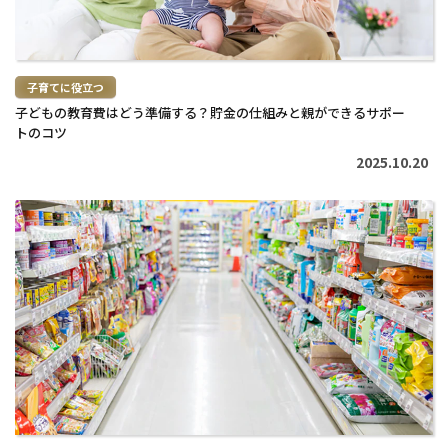
子育てに役立つ
子どもの教育費はどう準備する？貯金の仕組みと親ができるサポー
トのコツ
2025.10.20
続
き
を
読
む
>