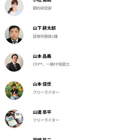
節約研究家
山下 耕太郎
証券外務員1種
山本 昌義
CFP®、一級FP技能士
山本 佳世
フリーライター
山邊 皐平
フリーライター
岩崎 祐二