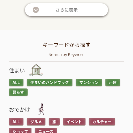
続
続
き
き
さらに表示
を
を
読
読
む
む
暮らしに役立つ
暮らしに役立つ
>
>
投資信託と株の違いは？仕
退職金は定期預金で運用す
キーワードから探す
組みやリスク、利益などを
べき？メリット・デメリッ
Search by Keyword
比較してわかりやすく解説
トと条件を解説
2026.05.28
2026.05.21
住まい
続
続
ALL
住まいのハンドブック
マンション
戸建
き
き
暮らす
を
を
読
読
おでかけ
む
む
子育てに役立つ
住まいに役立つ
>
>
ALL
グルメ
旅
イベント
カルチャー
高校生でも口座開設でき
住宅ローン中に転職しても
る？必要な書類や流れ・注
大丈夫？審査への影響や注
ショップ
ニュース