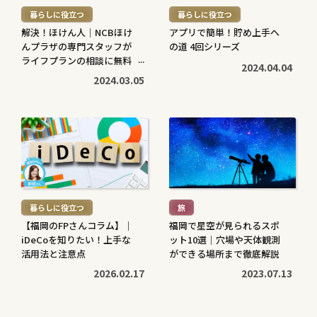
暮らしに役立つ
暮らしに役立つ
>
>
解決！ほけん人｜NCBほけ
アプリで簡単！貯め上手へ
んプラザの専門スタッフが
の道 4回シリーズ
ライフプランの相談に無料
2024.04.04
で対応します
2024.03.05
続
続
き
き
を
を
読
読
む
む
暮らしに役立つ
旅
>
>
【福岡のFPさんコラム】｜
福岡で星空が見られるスポ
iDeCoを知りたい！上手な
ット10選｜穴場や天体観測
活用法と注意点
ができる場所まで徹底解説
2026.02.17
2023.07.13