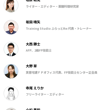
ライター・エディター・薬膳料理研究家
坂田 晴矢
Training Studio ふらっとRe:代表・トレーナー
大西 勝士
AFP、2級FP技能士
大野 翠
芙蓉宅建ＦＰオフィス代表、FP技能士センター正会員
寺尾 えりか
フリーライター・エディター
小松 美和