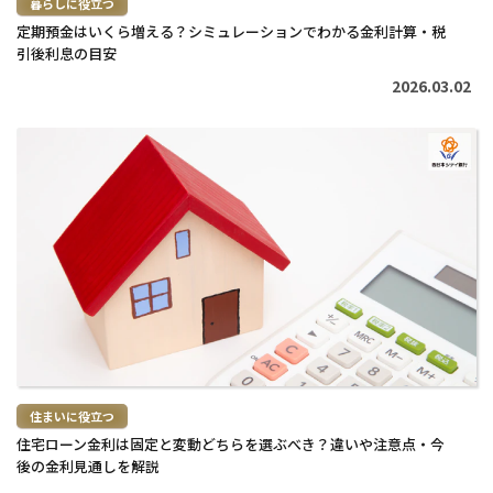
暮らしに役立つ
定期預金はいくら増える？シミュレーションでわかる金利計算・税
引後利息の目安
2026.03.02
続
き
を
読
む
>
住まいに役立つ
住宅ローン金利は固定と変動どちらを選ぶべき？違いや注意点・今
後の金利見通しを解説