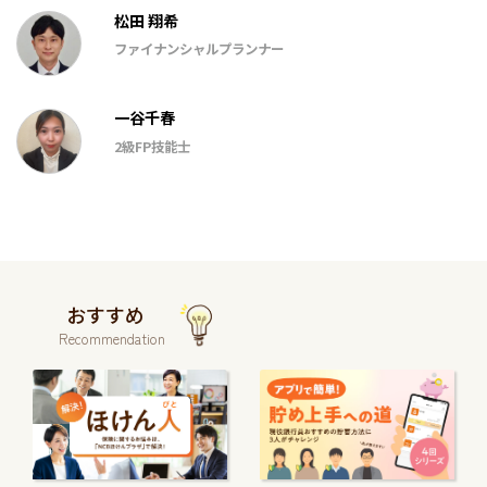
松田 翔希
ファイナンシャルプランナー
一谷千春
2級FP技能士
おすすめ
Recommendation
続
続
き
き
を
を
読
読
む
む