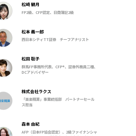
松崎 観月
FP2級、CFP認定、日商簿記2級
松本 義一郎
西日本シティTT証券 チーフアナリスト
松田 聡子
群馬FP事務所代表、CFP®、証券外務員二種、
DCアドバイザー
株式会社ラクス
「楽楽精算」事業統括部 パートナーセール
ス担当
森本 由紀
AFP（日本FP協会認定）、2級ファイナンシャ