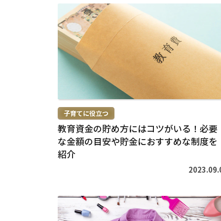
続
き
を
読
む
>
子育てに役立つ
教育資金の貯め方にはコツがいる！必要
な金額の目安や貯金におすすめな制度を
紹介
2023.09.
続
き