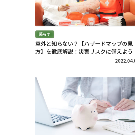
>
暮らす
意外と知らない？【ハザードマップの見
方】を徹底解説！災害リスクに備えよう
2022.04.
続
き
を
読
む
>