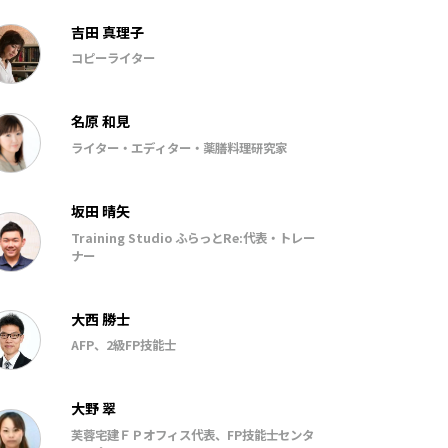
吉田 真理子
コピーライター
名原 和見
ライター・エディター・薬膳料理研究家
坂田 晴矢
Training Studio ふらっとRe:代表・トレー
ナー
大西 勝士
AFP、2級FP技能士
大野 翠
芙蓉宅建ＦＰオフィス代表、FP技能士センタ