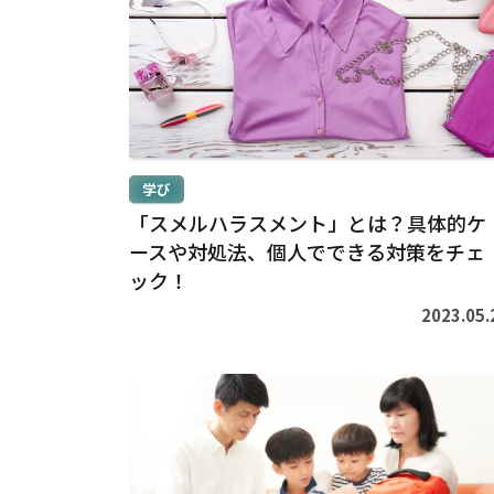
を
読
む
>
学び
「スメルハラスメント」とは？具体的ケ
ースや対処法、個人でできる対策をチェ
ック！
2023.05.
続
き
を
読
む