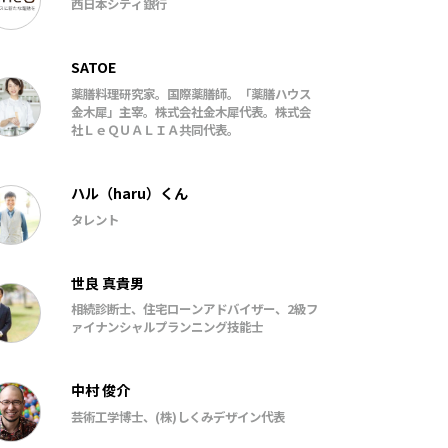
西日本シティ銀行
SATOE
薬膳料理研究家。国際薬膳師。「薬膳ハウス
金木犀」主宰。株式会社金木犀代表。株式会
社ＬｅＱＵＡＬＩＡ共同代表。
ハル（haru）くん
タレント
世良 真貴男
相続診断士、住宅ローンアドバイザー、2級フ
ァイナンシャルプランニング技能士
中村 俊介
芸術工学博士、(株)しくみデザイン代表