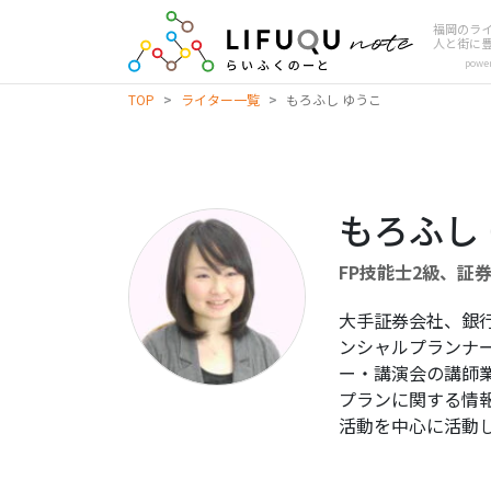
福岡のラ
人と街に
powe
TOP
>
ライター一覧
>
もろふし ゆうこ
もろふし
FP技能士2級、証
大手証券会社、銀
ンシャルプランナ
ー・講演会の講師
プランに関する情
活動を中心に活動