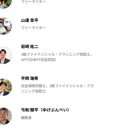
フリーライター
山邊 皐平
フリーライター
岩崎 祐二
2級ファイナンシャル・プランニング技能士、
AFP(日本FP協会認定)
平岡 瑞希
社会保険労務士、2級ファイナンシャル・プラ
ンニング技能士
弓削 聞平（ゆげぶんぺい）
編集者