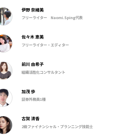
伊野 奈緒美
フリーライター Naomi.Sping代表
佐々木 恵美
フリーライター・エディター
前川 由希子
組織活性化コンサルタント
加茂 歩
証券外務員1種
古賀 清香
2級ファイナンシャル・プランニング技能士