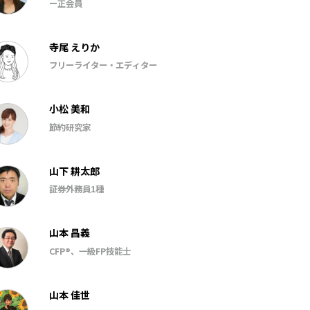
ー正会員
寺尾 えりか
フリーライター・エディター
小松 美和
節約研究家
山下 耕太郎
証券外務員1種
山本 昌義
CFP®、一級FP技能士
山本 佳世