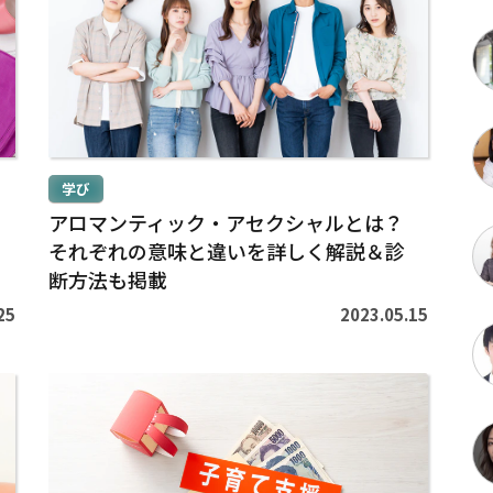
を
読
む
>
学び
アロマンティック・アセクシャルとは？
それぞれの意味と違いを詳しく解説＆診
断方法も掲載
25
2023.05.15
続
き
を
読
む