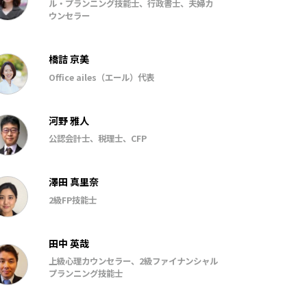
ル・プランニング技能士、行政書士、夫婦カ
ウンセラー
橋詰 京美
Office ailes（エール）代表
河野 雅人
公認会計士、税理士、CFP
澤田 真里奈
2級FP技能士
田中 英哉
上級心理カウンセラー、2級ファイナンシャル
プランニング技能士