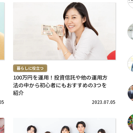
続
き
を
読
む
>
暮らしに役立つ
100万円を運用！投資信託や他の運用方
法の中から初心者にもおすすめの3つを
紹介
05
2023.07.05
続
き