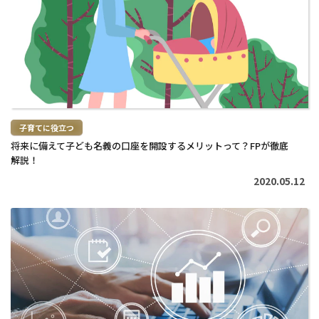
読
む
>
子育てに役立つ
将来に備えて子ども名義の口座を開設するメリットって？FPが徹底
解説！
2020.05.12
続
き
を
読
む
>