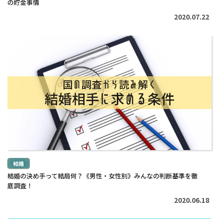
の貯金事情
2020.07.22
続
き
を
読
む
>
結婚
結婚の決め手って結局何？《男性・女性別》みんなの判断基準を徹
底調査！
2020.06.18