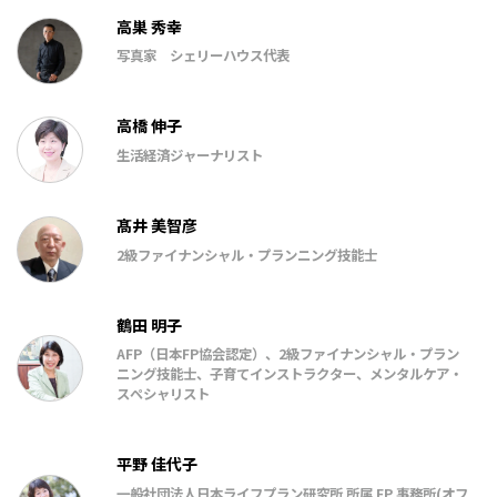
高巣 秀幸
写真家 シェリーハウス代表
高橋 伸子
生活経済ジャーナリスト
髙井 美智彦
2級ファイナンシャル・プランニング技能士
鶴田 明子
AFP（日本FP協会認定）、2級ファイナンシャル・プラン
ニング技能士、子育てインストラクター、メンタルケア・
スペシャリスト
平野 佳代子
一般社団法人日本ライフプラン研究所 所属 FP 事務所(オフ