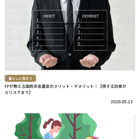
続
き
を
読
む
>
暮らしに役立つ
FPが教える国民年金基金のメリット・デメリット！【得する効果か
らリスクまで】
2020.05.13
続
き
を