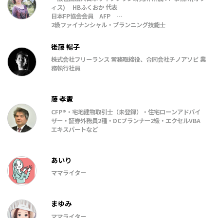
ィス) HBふくおか 代表
日本FP協会会員 AFP
2級ファイナンシャル・プランニング技能士
令和4年10月～令和8年9月 日本学生支援機構認定スカラシ
ップ・アドバイザー
後藤 暢子
J-FLEC 金融経済教育推進機構認定アドバイザー
株式会社フリーランス 常務取締役、合同会社チノアソビ 業
一般社団法人日本ライフプラン研究所「家計と暮らしと住
務執行社員
まいの相談室」理事
藤 孝憲
CFP®・宅地建物取引士（未登録）・住宅ローンアドバイ
ザー・証券外務員2種・DCプランナー2級・エクセルVBA
エキスパートなど
あいり
ママライター
まゆみ
ママライター