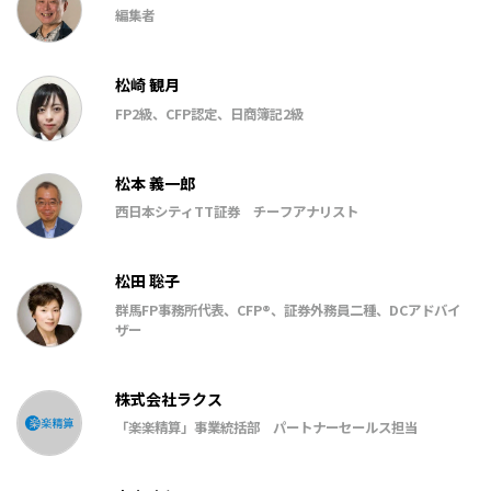
編集者
松崎 観月
FP2級、CFP認定、日商簿記2級
松本 義一郎
西日本シティTT証券 チーフアナリスト
松田 聡子
群馬FP事務所代表、CFP®、証券外務員二種、DCアドバイ
ザー
株式会社ラクス
「楽楽精算」事業統括部 パートナーセールス担当