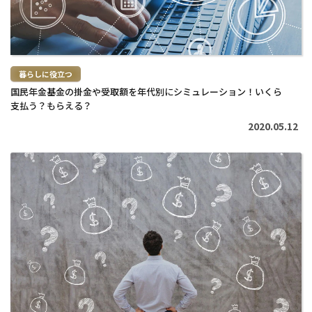
暮らしに役立つ
国民年金基金の掛金や受取額を年代別にシミュレーション！いくら
支払う？もらえる？
2020.05.12
続
き
を
読
む
>