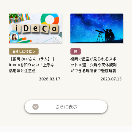
続
続
き
き
を
を
読
読
む
む
暮らしに役立つ
旅
>
>
【福岡のFPさんコラム】｜
福岡で星空が見られるスポ
iDeCoを知りたい！上手な
ット10選｜穴場や天体観測
活用法と注意点
ができる場所まで徹底解説
2026.02.17
2023.07.13
続
続
き
き
さらに表示
を
を
読
読
む
む
暮らしに役立つ
暮らしに役立つ