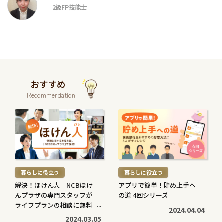
2級FP技能士
おすすめ
Recommendation
続
続
き
き
を
を
読
読
む
む
暮らしに役立つ
暮らしに役立つ
>
>
解決！ほけん人｜NCBほけ
アプリで簡単！貯め上手へ
んプラザの専門スタッフが
の道 4回シリーズ
ライフプランの相談に無料
2024.04.04
で対応します
2024.03.05