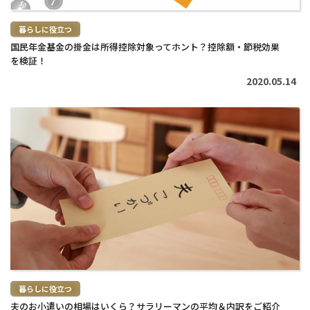
暮らしに役立つ
国民年金基金の掛金は所得控除対象ってホント？控除額・節税効果
を検証！
2020.05.14
続
き
を
読
む
>
暮らしに役立つ
夫のお小遣いの相場はいくら？サラリーマンの平均＆内訳をご紹介