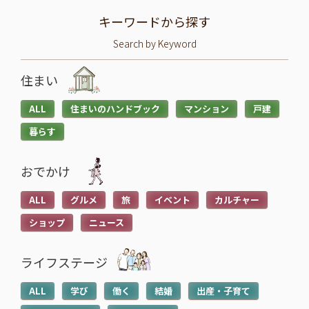
>
>
投資信託と株の違いは？仕
退職金は定期預金で運用す
キーワードから探す
組みやリスク、利益などを
べき？メリット・デメリッ
Search by Keyword
比較してわかりやすく解説
トと条件を解説
2026.05.28
2026.05.21
住まい
続
続
ALL
住まいのハンドブック
マンション
戸建
き
き
暮らす
を
を
読
読
おでかけ
む
む
子育てに役立つ
住まいに役立つ
>
>
ALL
グルメ
旅
イベント
カルチャー
高校生でも口座開設でき
住宅ローン中に転職しても
る？必要な書類や流れ・注
大丈夫？審査への影響や注
ショップ
ニュース
意点をわかりやすく解説
意点・対処法を解説
2026.05.12
2026.04.20
ライフステージ
ALL
学び
働く
結婚
出産・子育て