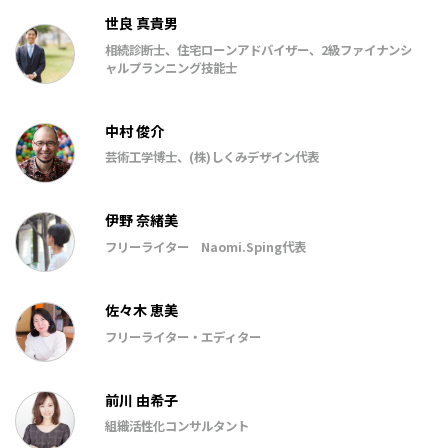
世良 真貴男
相続診断士、住宅ローンアドバイザー、2級ファイナンシ
ャルプランニング技能士
中村 俊介
芸術工学博士、(株)しくみデザイン代表
伊野 奈緒美
フリーライター Naomi.Sping代表
佐々木 恵美
フリーライター・エディター
前川 由希子
組織活性化コンサルタント