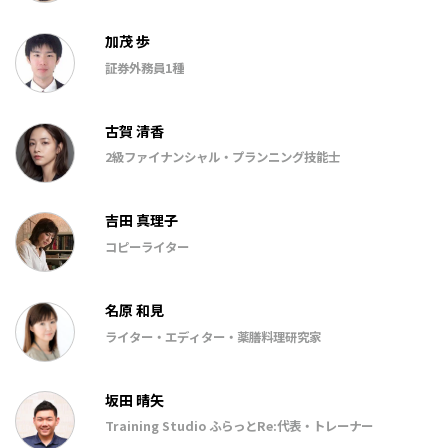
加茂 歩
証券外務員1種
古賀 清香
2級ファイナンシャル・プランニング技能士
吉田 真理子
コピーライター
名原 和見
ライター・エディター・薬膳料理研究家
坂田 晴矢
Training Studio ふらっとRe:代表・トレーナー