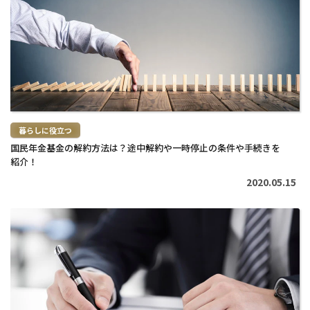
読
む
>
暮らしに役立つ
国民年金基金の解約方法は？途中解約や一時停止の条件や手続きを
紹介！
2020.05.15
続
き
を
読
む
>