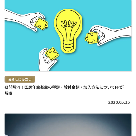
続
き
を
読
む
>
暮らしに役立つ
疑問解消！国民年金基金の種類・給付金額・加入方法についてFPが
解説
2020.05.15
続
き
を