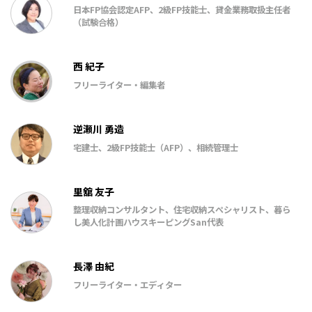
日本FP協会認定AFP、2級FP技能士、貸金業務取扱主任者
（試験合格）
西 紀子
フリーライター・編集者
逆瀬川 勇造
宅建士、2級FP技能士（AFP）、相続管理士
里舘 友子
整理収納コンサルタント、住宅収納スペシャリスト、暮ら
し美人化計画ハウスキーピングSan代表
長澤 由紀
フリーライター・エディター