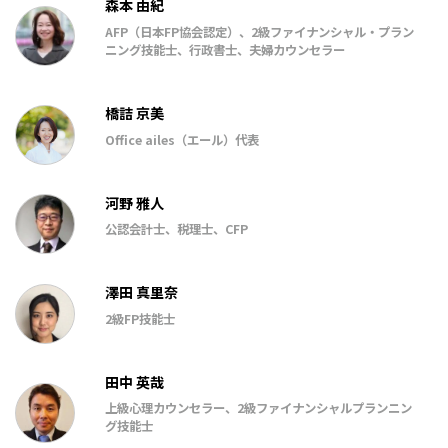
森本 由紀
AFP（日本FP協会認定）、2級ファイナンシャル・プラン
ニング技能士、行政書士、夫婦カウンセラー
橋詰 京美
Office ailes（エール）代表
河野 雅人
公認会計士、税理士、CFP
澤田 真里奈
2級FP技能士
田中 英哉
上級心理カウンセラー、2級ファイナンシャルプランニン
グ技能士