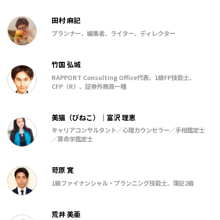
田村 麻記
プランナー、編集者、ライター、ディレクター
竹国 弘城
RAPPORT Consulting Office代表、1級FP技能士、
CFP（R）、証券外務員一種
美猫（びねこ）｜富沢 理恵
キャリアコンサルタント／心理カウンセラー／手相鑑定士
／算命学鑑定士
苛原 寛
1級ファイナンシャル・プランニング技能士、簿記2級
荒井 美亜