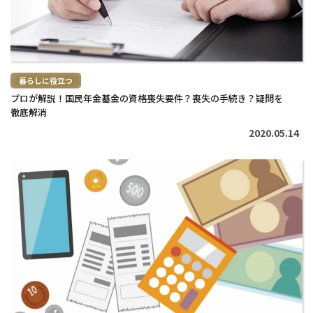
暮らしに役立つ
プロが解説！国民年金基金の資格喪失要件？喪失の手続き？疑問を
徹底解消
2020.05.14
続
き
を
読
む
>