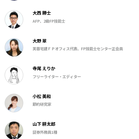
大西 勝士
AFP、2級FP技能士
大野 翠
芙蓉宅建ＦＰオフィス代表、FP技能士センター正会員
寺尾 えりか
フリーライター・エディター
小松 美和
節約研究家
山下 耕太郎
証券外務員1種