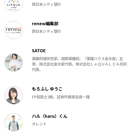
西日本シティ銀行
renew編集部
西日本シティ銀行
SATOE
薬膳料理研究家。国際薬膳師。「薬膳ハウス金木犀」主
宰。株式会社金木犀代表。株式会社ＬｅＱＵＡＬＩＡ共同
代表。
もろふし ゆうこ
FP技能士2級、証券外務員会員一種
ハル（haru）くん
タレント