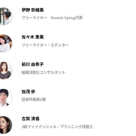
伊野 奈緒美
フリーライター Naomi.Sping代表
佐々木 恵美
フリーライター・エディター
前川 由希子
組織活性化コンサルタント
加茂 歩
証券外務員1種
古賀 清香
2級ファイナンシャル・プランニング技能士