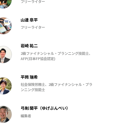
フリーライター
山邊 皐平
フリーライター
岩崎 祐二
2級ファイナンシャル・プランニング技能士、
AFP(日本FP協会認定)
平岡 瑞希
社会保険労務士、2級ファイナンシャル・プラ
ンニング技能士
弓削 聞平（ゆげぶんぺい）
編集者