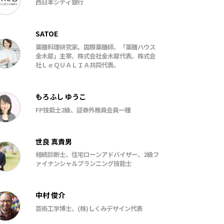
西日本シティ銀行
SATOE
薬膳料理研究家。国際薬膳師。「薬膳ハウス
金木犀」主宰。株式会社金木犀代表。株式会
社ＬｅＱＵＡＬＩＡ共同代表。
もろふし ゆうこ
FP技能士2級、証券外務員会員一種
世良 真貴男
相続診断士、住宅ローンアドバイザー、2級フ
ァイナンシャルプランニング技能士
中村 俊介
芸術工学博士、(株)しくみデザイン代表