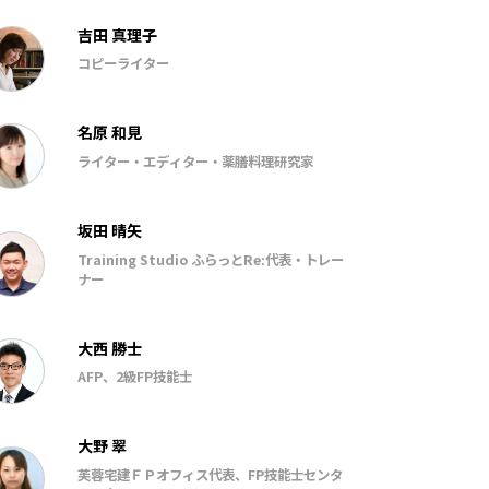
吉田 真理子
コピーライター
名原 和見
ライター・エディター・薬膳料理研究家
坂田 晴矢
Training Studio ふらっとRe:代表・トレー
ナー
大西 勝士
AFP、2級FP技能士
大野 翠
芙蓉宅建ＦＰオフィス代表、FP技能士センタ