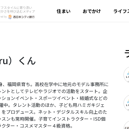
イフスタイルに寄り添い
住まい
おでかけ
ライフ
豊かさを呼び込むメディア
red by
ru）くん
出身、福岡県育ち。高校在学中に地元のモデル事務所に
レントとしてテレビやラジオでの活動をスタート。企
ッションイベント・スポーツイベント・結婚式などの
活躍中。タレント活動のほか、子ども用ハミガキジェ
』をプロデュース。ネット・デジタルスキル向上のた
スンも常時開催。子育てインストラクター・ISD個
ラクター・コスメマスター４級資格。