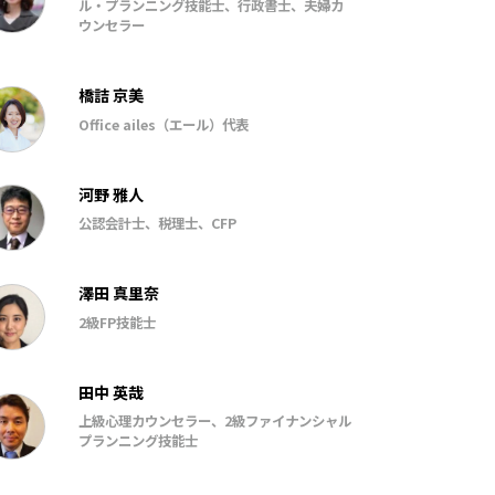
ル・プランニング技能士、行政書士、夫婦カ
ウンセラー
橋詰 京美
Office ailes（エール）代表
河野 雅人
公認会計士、税理士、CFP
澤田 真里奈
2級FP技能士
田中 英哉
上級心理カウンセラー、2級ファイナンシャル
プランニング技能士