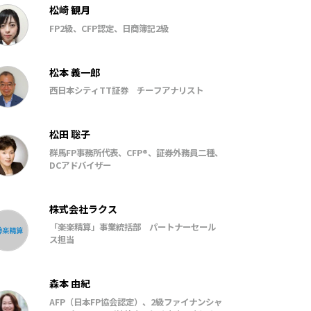
松崎 観月
FP2級、CFP認定、日商簿記2級
松本 義一郎
西日本シティTT証券 チーフアナリスト
松田 聡子
群馬FP事務所代表、CFP®、証券外務員二種、
DCアドバイザー
株式会社ラクス
「楽楽精算」事業統括部 パートナーセール
ス担当
森本 由紀
AFP（日本FP協会認定）、2級ファイナンシャ