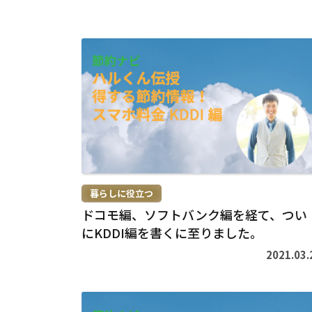
続
き
を
読
む
>
暮らしに役立つ
ドコモ編、ソフトバンク編を経て、つい
にKDDI編を書くに至りました。
2021.03.
続