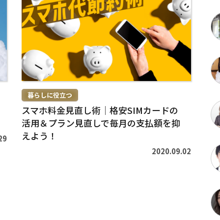
き
を
読
む
>
暮らしに役立つ
スマホ料金見直し術｜格安SIMカードの
活用＆プラン見直しで毎月の支払額を抑
えよう！
29
2020.09.02