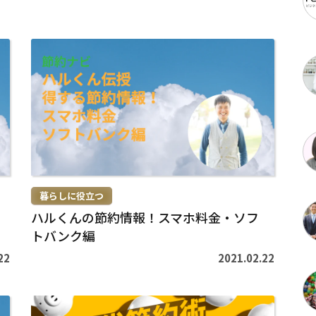
続
き
を
読
む
>
暮らしに役立つ
ハルくんの節約情報！スマホ料金・ソフ
トバンク編
22
2021.02.22
続