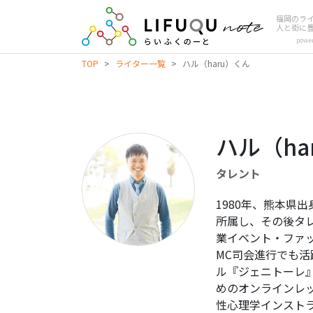
福岡のラ
人と街に
powe
TOP
>
ライター一覧
>
ハル（haru）くん
ハル（ha
タレント
1980年、熊本県
所属し、その後タ
業イベント・ファ
MC司会進行でも
ル『ジェニトーレ
めのオンラインレッ
性心理学インスト