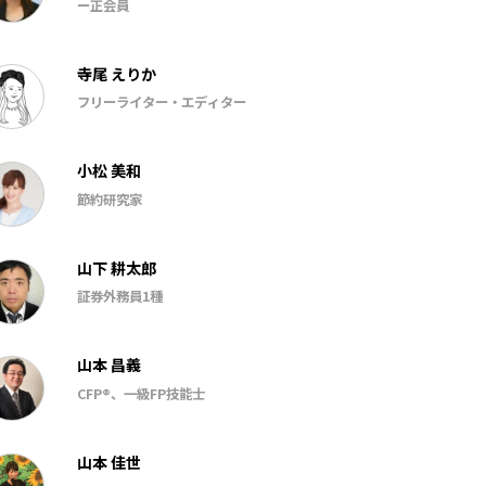
ー正会員
寺尾 えりか
フリーライター・エディター
小松 美和
節約研究家
山下 耕太郎
証券外務員1種
山本 昌義
CFP®、一級FP技能士
山本 佳世