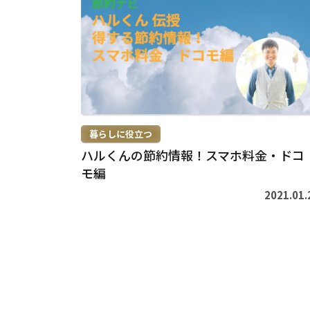
き
を
読
む
>
暮らしに役立つ
ハルくんの節約情報！スマホ料金・ドコ
モ編
2021.01.