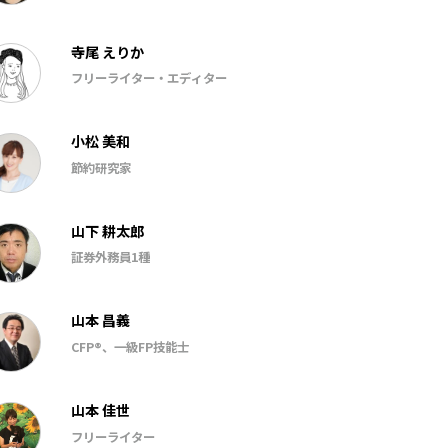
寺尾 えりか
フリーライター・エディター
小松 美和
節約研究家
山下 耕太郎
証券外務員1種
山本 昌義
CFP®、一級FP技能士
山本 佳世
フリーライター