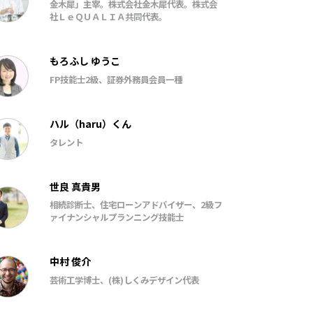
金木犀」主宰。株式会社金木犀代表。株式会
社ＬｅＱＵＡＬＩＡ共同代表。
もろふし ゆうこ
FP技能士2級、証券外務員会員一種
ハル（haru）くん
タレント
世良 真貴男
相続診断士、住宅ローンアドバイザー、2級フ
ァイナンシャルプランニング技能士
中村 俊介
芸術工学博士、(株)しくみデザイン代表