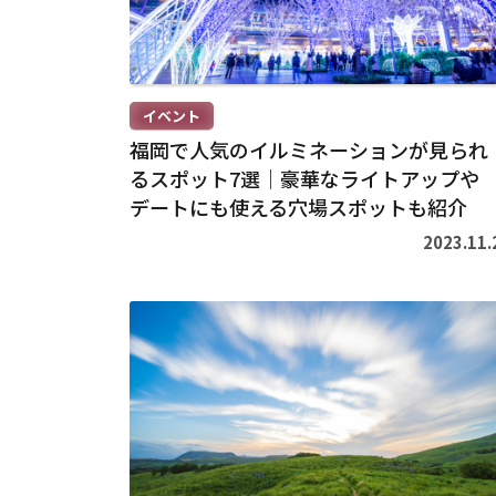
>
イベント
福岡で人気のイルミネーションが見られ
るスポット7選｜豪華なライトアップや
デートにも使える穴場スポットも紹介
2023.11.
続
き
を
読
む
>