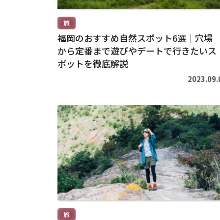
旅
福岡のおすすめ自然スポット6選｜穴場
から定番まで遊びやデートで行きたいス
ポットを徹底解説
2023.09.
続
き
を
読
む
>
旅