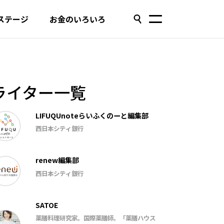
ステージ
お金のいろいろ
ライター一覧
LIFUQUnoteらいふくのーと編集部
西日本シティ銀行
renew編集部
西日本シティ銀行
SATOE
薬膳料理研究家。国際薬膳師。「薬膳ハウス