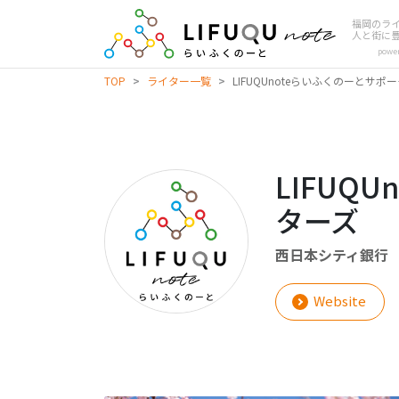
福岡のラ
人と街に
powe
TOP
>
ライター一覧
>
LIFUQUnoteらいふくのーとサポ
LIFUQ
ターズ
西日本シティ銀行
Website