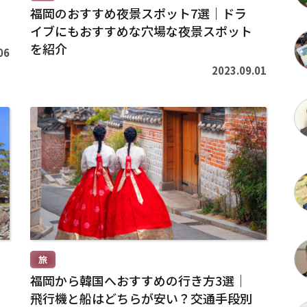
福岡のおすすめ夜景スポット7選｜ドラ
イブにもおすすめな穴場な夜景スポット
を紹介
06
2023.09.01
続
き
を
読
む
>
旅
福岡から韓国へおすすめの行き方3選｜
飛行機と船はどちらが安い？交通手段別