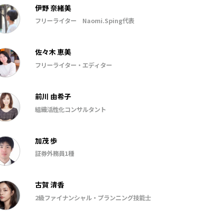
伊野 奈緒美
フリーライター Naomi.Sping代表
佐々木 恵美
フリーライター・エディター
前川 由希子
組織活性化コンサルタント
加茂 歩
証券外務員1種
古賀 清香
2級ファイナンシャル・プランニング技能士