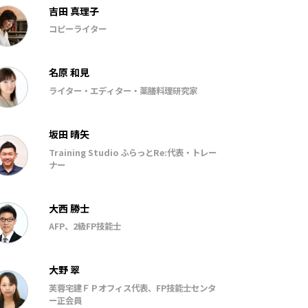
吉田 真理子
コピーライター
名原 和見
ライター・エディター・薬膳料理研究家
坂田 晴矢
Training Studio ふらっとRe:代表・トレー
ナー
大西 勝士
AFP、2級FP技能士
大野 翠
芙蓉宅建ＦＰオフィス代表、FP技能士センタ
ー正会員