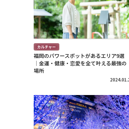
を
読
む
>
カルチャー
福岡のパワースポットがあるエリア9選
｜金運・健康・恋愛を全て叶える最強の
場所
2024.01.
続
き
を
読
む