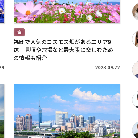
>
旅
福岡で人気のコスモス畑があるエリア9
選｜見頃や穴場など最大限に楽しむため
の情報も紹介
29
2023.09.22
続
き
を
読
む
>