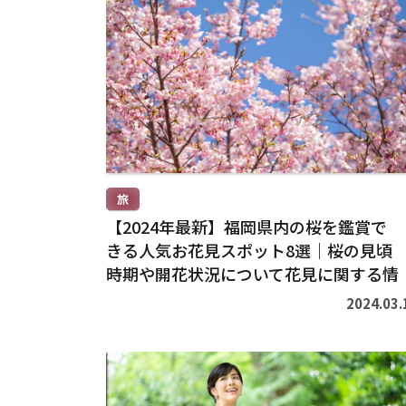
続
き
を
読
む
>
旅
【2024年最新】福岡県内の桜を鑑賞で
きる人気お花見スポット8選｜桜の見頃
時期や開花状況について花見に関する情
報を紹介
2024.03.
続
き