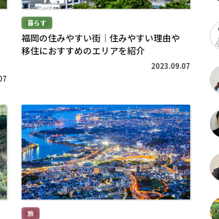
暮らす
福岡の住みやすい街｜住みやすい理由や
移住におすすめのエリアを紹介
2023.09.07
07
続
き
を
読
む
>
旅