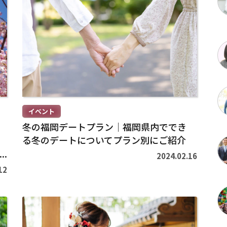
続
き
を
読
む
>
イベント
冬の福岡デートプラン｜福岡県内ででき
る冬のデートについてプラン別にご紹介
2024.02.16
12
続
き