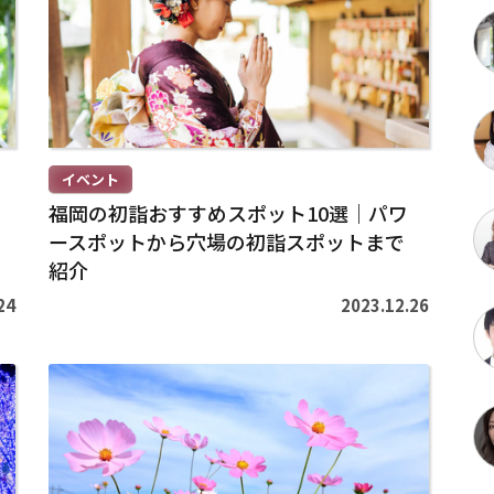
を
読
む
>
イベント
福岡の初詣おすすめスポット10選｜パワ
ースポットから穴場の初詣スポットまで
紹介
24
2023.12.26
続
き
を
読
む