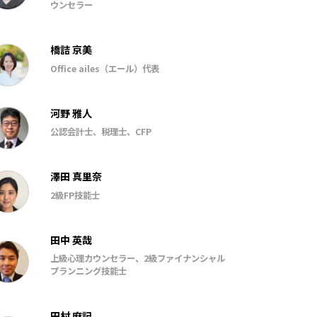
ウンセラー
橋詰 京美
Office ailes（エール）代表
河野 雅人
公認会計士、税理士、CFP
澤田 真里奈
2級FP技能士
田中 英哉
上級心理カウンセラー、2級ファイナンシャル
プランニング技能士
田村 麻記