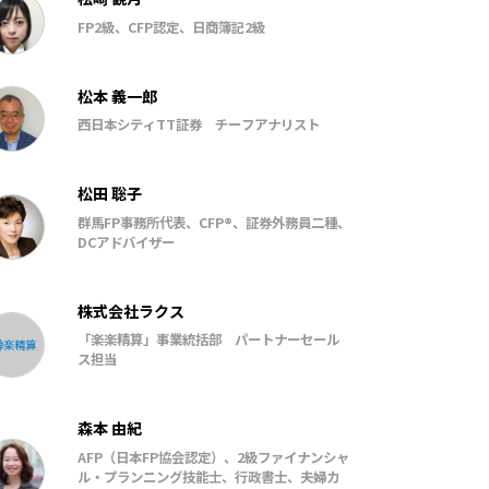
FP2級、CFP認定、日商簿記2級
松本 義一郎
西日本シティTT証券 チーフアナリスト
松田 聡子
群馬FP事務所代表、CFP®、証券外務員二種、
DCアドバイザー
株式会社ラクス
「楽楽精算」事業統括部 パートナーセール
ス担当
森本 由紀
AFP（日本FP協会認定）、2級ファイナンシャ
ル・プランニング技能士、行政書士、夫婦カ