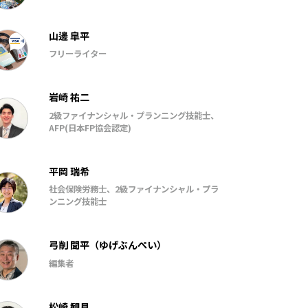
山邊 皐平
フリーライター
岩崎 祐二
2級ファイナンシャル・プランニング技能士、
AFP(日本FP協会認定)
平岡 瑞希
社会保険労務士、2級ファイナンシャル・プラ
ンニング技能士
弓削 聞平（ゆげぶんぺい）
編集者
松崎 観月