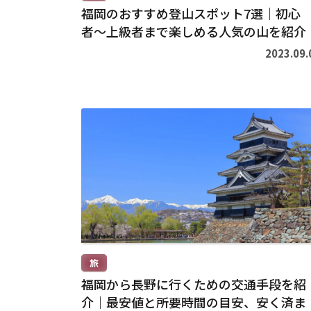
福岡のおすすめ登山スポット7選｜初心
者〜上級者まで楽しめる人気の山を紹介
2023.09.
続
き
を
読
む
>
旅
福岡から長野に行くための交通手段を紹
介｜最安値と所要時間の目安、安く済ま