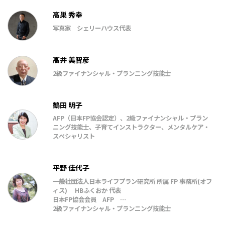
高巣 秀幸
写真家 シェリーハウス代表
髙井 美智彦
2級ファイナンシャル・プランニング技能士
鶴田 明子
AFP（日本FP協会認定）、2級ファイナンシャル・プラン
ニング技能士、子育てインストラクター、メンタルケア・
スペシャリスト
平野 佳代子
一般社団法人日本ライフプラン研究所 所属 FP 事務所(オフ
ィス) HBふくおか 代表
日本FP協会会員 AFP
2級ファイナンシャル・プランニング技能士
令和4年10月～令和8年9月 日本学生支援機構認定スカラシ