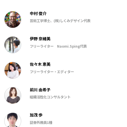
中村 俊介
芸術工学博士、(株)しくみデザイン代表
伊野 奈緒美
フリーライター Naomi.Sping代表
佐々木 恵美
フリーライター・エディター
前川 由希子
組織活性化コンサルタント
加茂 歩
証券外務員1種