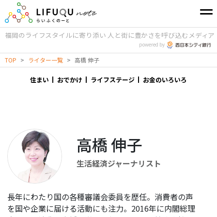
福岡のライフスタイルに寄り添い
人と街に豊かさを呼び込むメディア
powered by
TOP
>
ライター一覧
>
高橋 伸子
住まい
おでかけ
ライフステージ
お金のいろいろ
高橋 伸子
生活経済ジャーナリスト
長年にわたり国の各種審議会委員を歴任。消費者の声
を国や企業に届ける活動にも注力。2016年に内閣総理