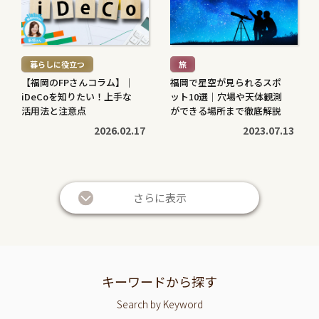
を
を
読
読
む
む
暮らしに役立つ
旅
>
>
【福岡のFPさんコラム】｜
福岡で星空が見られるスポ
iDeCoを知りたい！上手な
ット10選｜穴場や天体観測
活用法と注意点
ができる場所まで徹底解説
2026.02.17
2023.07.13
続
続
き
き
さらに表示
を
を
読
読
む
む
暮らしに役立つ
暮らしに役立つ
>
>
投資信託と株の違いは？仕
退職金は定期預金で運用す
キーワードから探す
組みやリスク、利益などを
べき？メリット・デメリッ
Search by Keyword
比較してわかりやすく解説
トと条件を解説