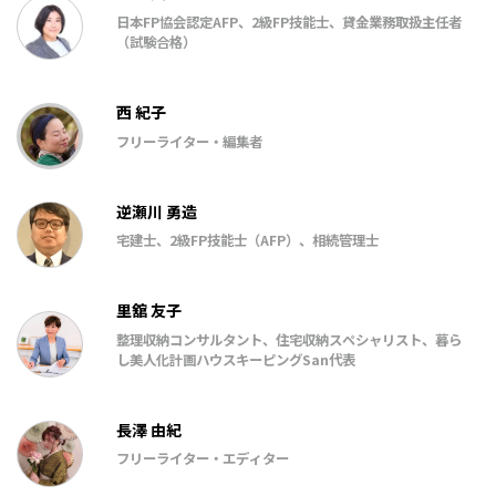
日本FP協会認定AFP、2級FP技能士、貸金業務取扱主任者
（試験合格）
西 紀子
フリーライター・編集者
逆瀬川 勇造
宅建士、2級FP技能士（AFP）、相続管理士
里舘 友子
整理収納コンサルタント、住宅収納スペシャリスト、暮ら
し美人化計画ハウスキーピングSan代表
長澤 由紀
フリーライター・エディター