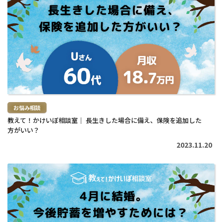
を
読
む
>
お悩み相談
教えて！かけいぼ相談室｜ 長生きした場合に備え、保険を追加した
方がいい？
2023.11.20
続
き
を
読
む