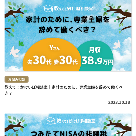
続
き
を
読
む
>
お悩み相談
教えて！かけいぼ相談室｜家計のために、専業主婦を辞めて働くべ
き？
2023.10.18
続
き
を