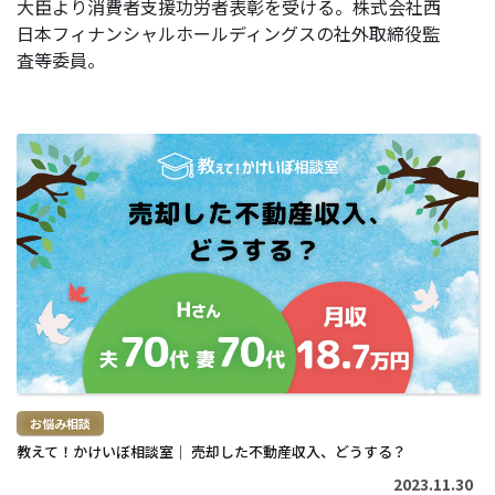
大臣より消費者支援功労者表彰を受ける。株式会社西
日本フィナンシャルホールディングスの社外取締役監
査等委員。
続
き
を
読
む
>
お悩み相談
教えて！かけいぼ相談室｜ 売却した不動産収入、どうする？
2023.11.30