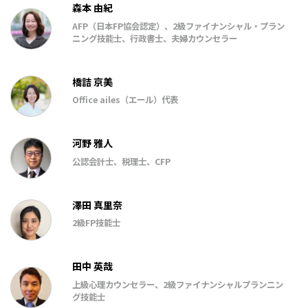
森本 由紀
AFP（日本FP協会認定）、2級ファイナンシャル・プラン
ニング技能士、行政書士、夫婦カウンセラー
橋詰 京美
Office ailes（エール）代表
河野 雅人
公認会計士、税理士、CFP
澤田 真里奈
2級FP技能士
田中 英哉
上級心理カウンセラー、2級ファイナンシャルプランニン
グ技能士