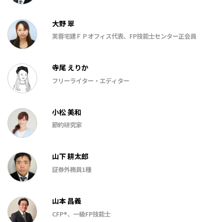
大野 翠
芙蓉宅建ＦＰオフィス代表、FP技能士センター正会員
寺尾 えりか
フリーライター・エディター
小松 美和
節約研究家
山下 耕太郎
証券外務員1種
山本 昌義
CFP®、一級FP技能士