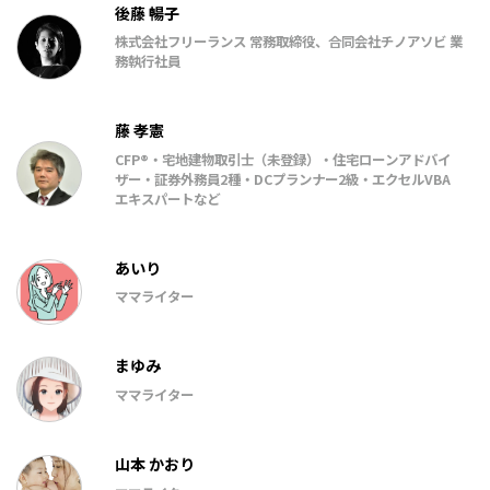
ップ・アドバイザー
後藤 暢子
J-FLEC 金融経済教育推進機構認定アドバイザー
株式会社フリーランス 常務取締役、合同会社チノアソビ 業
一般社団法人日本ライフプラン研究所「家計と暮らしと住
務執行社員
まいの相談室」理事
藤 孝憲
CFP®・宅地建物取引士（未登録）・住宅ローンアドバイ
ザー・証券外務員2種・DCプランナー2級・エクセルVBA
エキスパートなど
あいり
ママライター
まゆみ
ママライター
山本 かおり