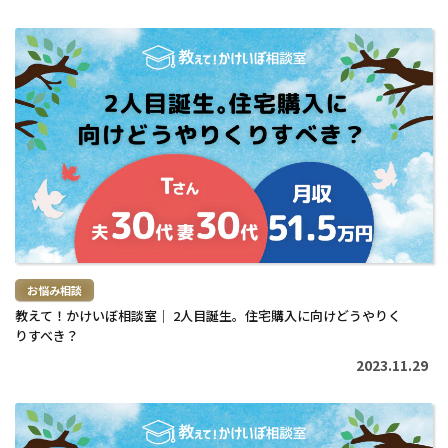
続
き
を
読
む
>
お悩み相談
教えて！かけいぼ相談室｜ 2人目誕生。住宅購入に向けどうやりく
りすべき？
2023.11.29
続
き