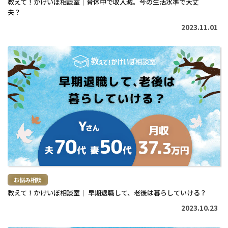
教えて！かけいぼ相談室｜育休中で収入減。今の生活水準で大丈
夫？
2023.11.01
続
き
を
読
む
>
お悩み相談
教えて！かけいぼ相談室｜ 早期退職して、老後は暮らしていける？
2023.10.23