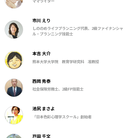
ママライター
市川 えり
しののめライフプランニング代表、2級ファイナンシャ
ル・プランニング技能士
本吉 大介
熊本大学大学院 教育学研究科 准教授
西岡 秀泰
社会保険労務士、2級FP技能士
池尻 まさよ
「日本色彩心理学スクール」創始者
戸田 千文