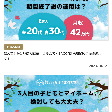
読
む
>
お悩み相談
教えて！かけいぼ相談室｜つみたてNISAの非課税期間終了後の運用
は？
2023.10.12
続
き
を
読
む
>