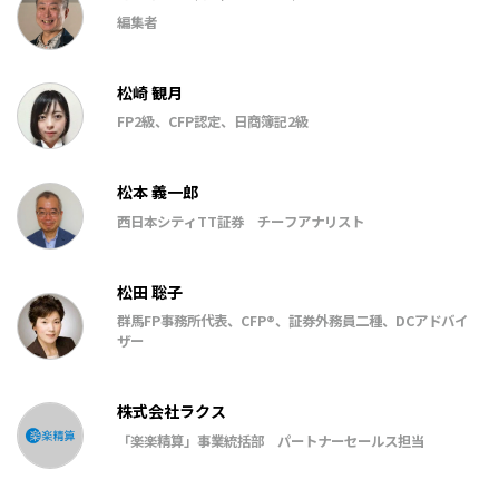
編集者
松崎 観月
FP2級、CFP認定、日商簿記2級
松本 義一郎
西日本シティTT証券 チーフアナリスト
松田 聡子
群馬FP事務所代表、CFP®、証券外務員二種、DCアドバイ
ザー
株式会社ラクス
「楽楽精算」事業統括部 パートナーセールス担当