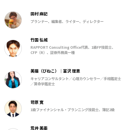
田村 麻記
プランナー、編集者、ライター、ディレクター
竹国 弘城
RAPPORT Consulting Office代表、1級FP技能士、
CFP（R）、証券外務員一種
美猫（びねこ）｜富沢 理恵
キャリアコンサルタント／心理カウンセラー／手相鑑定士
／算命学鑑定士
苛原 寛
1級ファイナンシャル・プランニング技能士、簿記2級
荒井 美亜