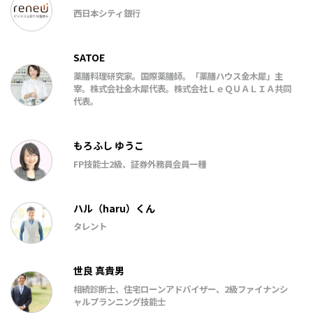
西日本シティ銀行
SATOE
薬膳料理研究家。国際薬膳師。「薬膳ハウス金木犀」主
宰。株式会社金木犀代表。株式会社ＬｅＱＵＡＬＩＡ共同
代表。
もろふし ゆうこ
FP技能士2級、証券外務員会員一種
ハル（haru）くん
タレント
世良 真貴男
相続診断士、住宅ローンアドバイザー、2級ファイナンシ
ャルプランニング技能士