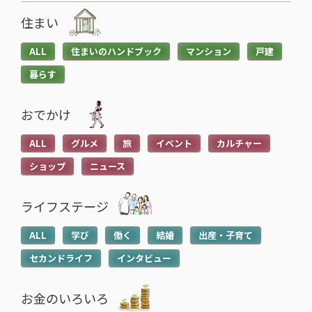
2026.05.28
2026.05.21
住まい
続
続
ALL
住まいのハンドブック
マンション
戸建
き
き
暮らす
を
を
読
読
おでかけ
む
む
子育てに役立つ
住まいに役立つ
>
>
ALL
グルメ
旅
イベント
カルチャー
高校生でも口座開設でき
住宅ローン中に転職しても
る？必要な書類や流れ・注
大丈夫？審査への影響や注
ショップ
ニュース
意点をわかりやすく解説
意点・対処法を解説
2026.05.12
2026.04.20
ライフステージ
ALL
学び
働く
結婚
出産・子育て
セカンドライフ
インタビュー
お金のいろいろ