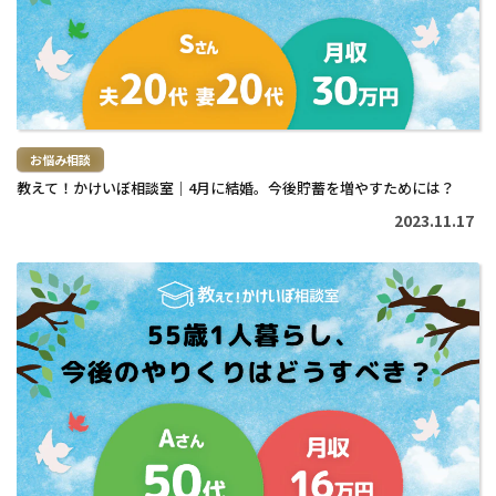
>
お悩み相談
教えて！かけいぼ相談室｜4月に結婚。今後貯蓄を増やすためには？
2023.11.17
続
き
を
読
む
>