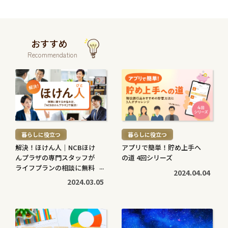
おすすめ
Recommendation
続
続
き
き
を
を
読
読
む
む
暮らしに役立つ
暮らしに役立つ
>
>
解決！ほけん人｜NCBほけ
アプリで簡単！貯め上手へ
んプラザの専門スタッフが
の道 4回シリーズ
ライフプランの相談に無料
2024.04.04
で対応します
2024.03.05
続
続
き
き