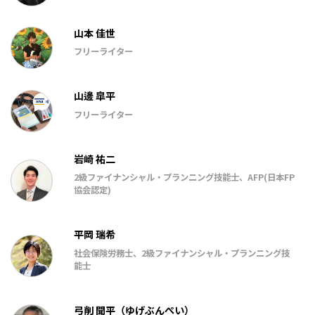
山本 佳世
フリーライター
山邊 皐平
フリーライター
岩崎 祐二
2級ファイナンシャル・プランニング技能士、AFP(日本FP
協会認定)
平岡 瑞希
社会保険労務士、2級ファイナンシャル・プランニング技
能士
弓削 聞平（ゆげぶんぺい）