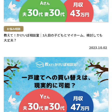
お悩み相談
教えて！かけいぼ相談室｜3人目の子どもとマイホーム、検討しても
大丈夫？
2023.10.02
続
き
を
読
む
>