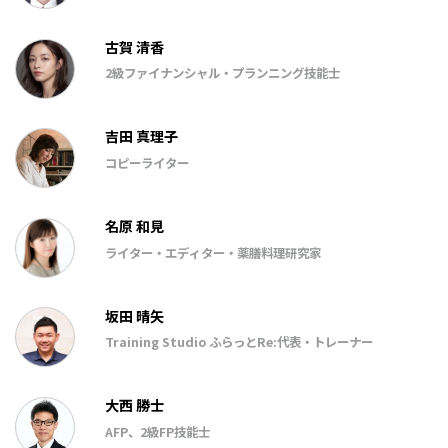
古賀 清香
2級ファイナンシャル・プランニング技能士
吉田 真理子
コピーライター
名原 和見
ライター・エディター・薬膳料理研究家
坂田 晴矢
Training Studio ふらっとRe:代表・トレーナー
大西 勝士
AFP、2級FP技能士