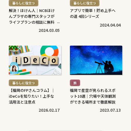
暮らしに役立つ
暮らしに役立つ
>
>
解決！ほけん人｜NCBほけ
アプリで簡単！貯め上手へ
んプラザの専門スタッフが
の道 4回シリーズ
ライフプランの相談に無料
2024.04.04
で対応します
2024.03.05
続
続
き
き
を
を
読
読
む
む
暮らしに役立つ
旅
>
>
【福岡のFPさんコラム】｜
福岡で星空が見られるスポ
iDeCoを知りたい！上手な
ット10選｜穴場や天体観測
活用法と注意点
ができる場所まで徹底解説
2026.02.17
2023.07.13
続
続