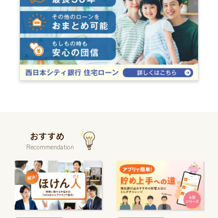
おすすめ
Recommendation
続
続
き
き
を
を
読
読
む
む