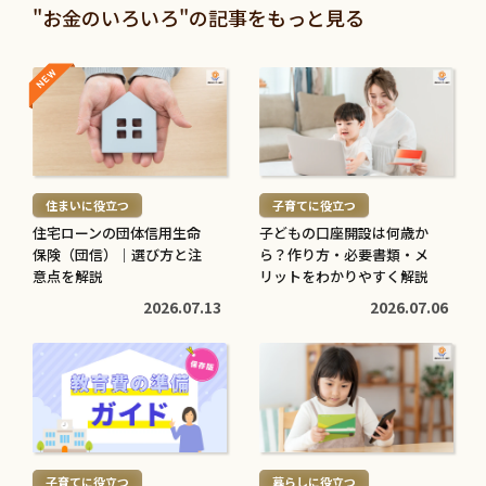
"お金のいろいろ"の記事をもっと見る
NEW
NEW
続
続
き
き
を
を
読
読
む
む
住まいに役立つ
子育てに役立つ
>
>
住宅ローンの団体信用生命
子どもの口座開設は何歳か
保険（団信）｜選び方と注
ら？作り方・必要書類・メ
意点を解説
リットをわかりやすく解説
2026.07.13
2026.07.06
続
続
き
き
を
を
読
読
む
む
子育てに役立つ
暮らしに役立つ