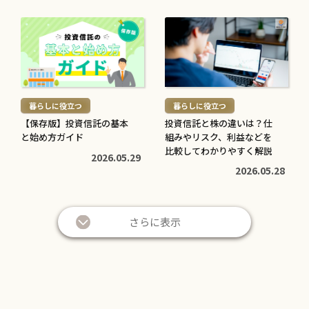
意点をわかりやすく解説
意点・対処法を解説
2026.05.12
2026.04.20
続
続
き
き
を
を
読
読
む
む
暮らしに役立つ
暮らしに役立つ
>
>
【保存版】投資信託の基本
投資信託と株の違いは？仕
と始め方ガイド
組みやリスク、利益などを
比較してわかりやすく解説
2026.05.29
2026.05.28
さらに表示