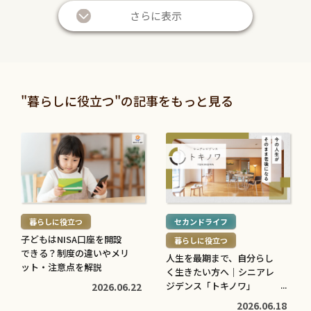
き
き
さらに表示
を
を
読
読
む
む
暮らしに役立つ
暮らしに役立つ
>
>
投資信託と株の違いは？仕
退職金は定期預金で運用す
"暮らしに役立つ"の記事をもっと見る
組みやリスク、利益などを
べき？メリット・デメリッ
比較してわかりやすく解説
トと条件を解説
続
続
2026.05.28
2026.05.21
き
き
を
を
続
続
読
読
き
き
む
む
を
を
暮らしに役立つ
セカンドライフ
>
>
読
読
子どもはNISA口座を開設
暮らしに役立つ
む
む
できる？制度の違いやメリ
人生を最期まで、自分らし
子育てに役立つ
住まいに役立つ
>
ット・注意点を解説
>
く生きたい方へ｜シニアレ
高校生でも口座開設でき
住宅ローン中に転職しても
ジデンス「トキノワ」
2026.06.22
る？必要な書類や流れ・注
大丈夫？審査への影響や注
【PR】
2026.06.18