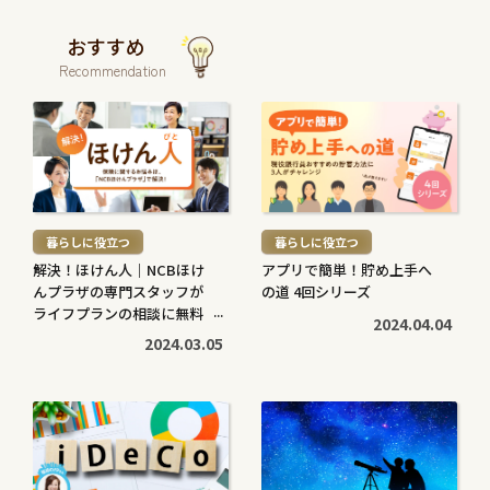
おすすめ
Recommendation
続
続
き
き
を
を
読
読
む
む
暮らしに役立つ
暮らしに役立つ
>
>
解決！ほけん人｜NCBほけ
アプリで簡単！貯め上手へ
んプラザの専門スタッフが
の道 4回シリーズ
ライフプランの相談に無料
2024.04.04
で対応します
2024.03.05
続
続
き
き
を
を