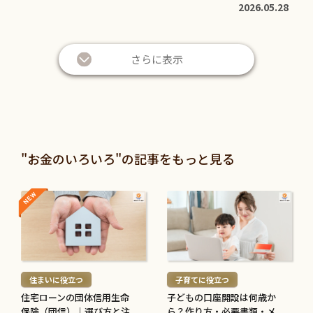
2026.05.28
さらに表示
"お金のいろいろ"の記事をもっと見る
NEW
NEW
続
続
き
き
を
を
読
読
む
む
住まいに役立つ
子育てに役立つ
>
>
住宅ローンの団体信用生命
子どもの口座開設は何歳か
保険（団信）｜選び方と注
ら？作り方・必要書類・メ