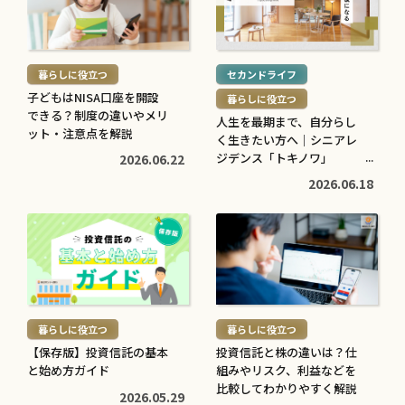
を
を
続
続
読
読
き
き
む
む
を
を
暮らしに役立つ
セカンドライフ
>
>
読
読
子どもはNISA口座を開設
暮らしに役立つ
む
む
できる？制度の違いやメリ
人生を最期まで、自分らし
子育てに役立つ
住まいに役立つ
>
ット・注意点を解説
>
く生きたい方へ｜シニアレ
高校生でも口座開設でき
住宅ローン中に転職しても
ジデンス「トキノワ」
2026.06.22
る？必要な書類や流れ・注
大丈夫？審査への影響や注
【PR】
2026.06.18
意点をわかりやすく解説
意点・対処法を解説
2026.05.12
2026.04.20
続
続
き
き
を
を
読
読
む
む
暮らしに役立つ
暮らしに役立つ
>
>
【保存版】投資信託の基本
投資信託と株の違いは？仕
と始め方ガイド
組みやリスク、利益などを
比較してわかりやすく解説
2026.05.29