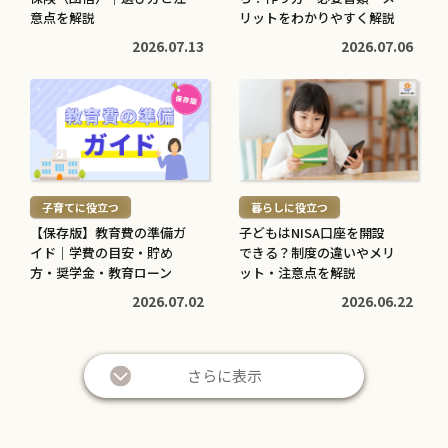
意点を解説
リットをわかりやすく解説
2026.07.13
2026.07.06
続
続
き
き
を
を
読
読
む
む
子育てに役立つ
暮らしに役立つ
>
>
【保存版】教育費の準備ガ
子どもはNISA口座を開設
イド｜学費の目安・貯め
できる？制度の違いやメリ
方・奨学金・教育ローン
ット・注意点を解説
2026.07.02
2026.06.22
さらに表示