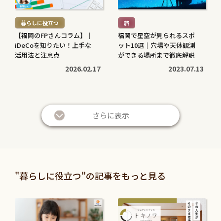
読
読
む
む
暮らしに役立つ
旅
>
>
【福岡のFPさんコラム】｜
福岡で星空が見られるスポ
iDeCoを知りたい！上手な
ット10選｜穴場や天体観測
活用法と注意点
ができる場所まで徹底解説
2026.02.17
2023.07.13
続
続
き
き
さらに表示
を
を
読
読
む
む
暮らしに役立つ
暮らしに役立つ
>
>
投資信託と株の違いは？仕
退職金は定期預金で運用す
"暮らしに役立つ"の記事をもっと見る
組みやリスク、利益などを
べき？メリット・デメリッ
比較してわかりやすく解説
トと条件を解説
続
続
2026.05.28
2026.05.21
き
き