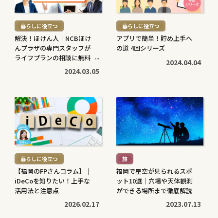
読
読
む
む
暮らしに役立つ
暮らしに役立つ
>
>
解決！ほけん人｜NCBほけ
アプリで簡単！貯め上手へ
んプラザの専門スタッフが
の道 4回シリーズ
ライフプランの相談に無料
2024.04.04
で対応します
2024.03.05
続
続
き
き
を
を
読
読
む
む
暮らしに役立つ
旅
>
>
【福岡のFPさんコラム】｜
福岡で星空が見られるスポ
iDeCoを知りたい！上手な
ット10選｜穴場や天体観測
活用法と注意点
ができる場所まで徹底解説
2026.02.17
2023.07.13