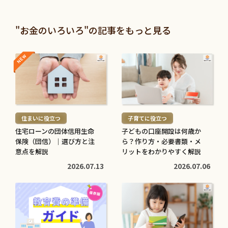
"お金のいろいろ"の記事をもっと見る
NEW
NEW
続
続
き
き
を
を
読
読
む
む
住まいに役立つ
子育てに役立つ
>
>
住宅ローンの団体信用生命
子どもの口座開設は何歳か
保険（団信）｜選び方と注
ら？作り方・必要書類・メ
意点を解説
リットをわかりやすく解説
2026.07.13
2026.07.06
続
続
き
き
を
を
読
読