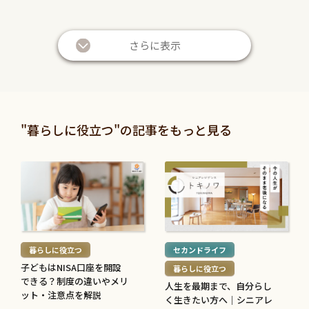
続
続
き
き
さらに表示
を
を
読
読
む
む
暮らしに役立つ
暮らしに役立つ
>
>
投資信託と株の違いは？仕
退職金は定期預金で運用す
"暮らしに役立つ"の記事をもっと見る
組みやリスク、利益などを
べき？メリット・デメリッ
比較してわかりやすく解説
トと条件を解説
続
続
2026.05.28
2026.05.21
き
き
を
を
続
続
読
読
き
き
む
む
を
を
暮らしに役立つ
セカンドライフ
>
>
読
読
子どもはNISA口座を開設
暮らしに役立つ
む
む
できる？制度の違いやメリ
人生を最期まで、自分らし
子育てに役立つ
住まいに役立つ
>
ット・注意点を解説
>
く生きたい方へ｜シニアレ