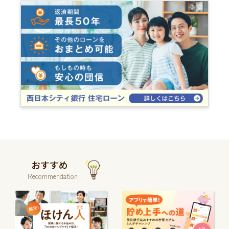
おすすめ
Recommendation
続
続
き
き
を
を