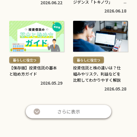
高校生でも口座開設でき
住宅ローン中に転職しても
ジデンス「トキノワ」
2026.06.22
る？必要な書類や流れ・注
大丈夫？審査への影響や注
【PR】
2026.06.18
意点をわかりやすく解説
意点・対処法を解説
2026.05.12
2026.04.20
続
続
き
き
を
を
読
読
む
む
暮らしに役立つ
暮らしに役立つ
>
>
【保存版】投資信託の基本
投資信託と株の違いは？仕
と始め方ガイド
組みやリスク、利益などを
比較してわかりやすく解説
2026.05.29
2026.05.28
さらに表示