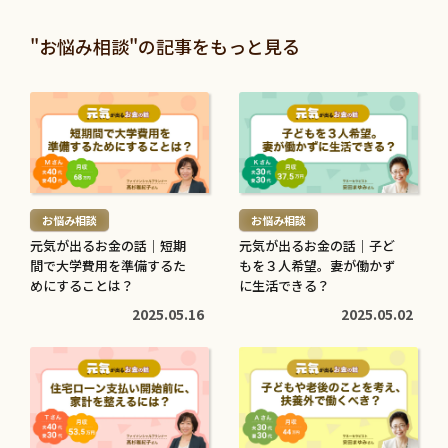
暮らしに役立つ
暮らしに役立つ
>
>
投資信託と株の違いは？仕
退職金は定期預金で運用す
"お悩み相談"の記事をもっと見る
組みやリスク、利益などを
べき？メリット・デメリッ
比較してわかりやすく解説
トと条件を解説
続
続
2026.05.28
2026.05.21
き
き
を
を
続
続
読
読
き
き
む
む
を
を
お悩み相談
お悩み相談
>
>
読
読
元気が出るお金の話｜短期
元気が出るお金の話｜子ど
む
む
間で大学費用を準備するた
もを３人希望。妻が働かず
子育てに役立つ
住まいに役立つ
>
めにすることは？
>
に生活できる？
高校生でも口座開設でき
住宅ローン中に転職しても
2025.05.16
2025.05.02
る？必要な書類や流れ・注
大丈夫？審査への影響や注
意点をわかりやすく解説
意点・対処法を解説
続
続
2026.05.12
2026.04.20
き
き
を
を
読
読