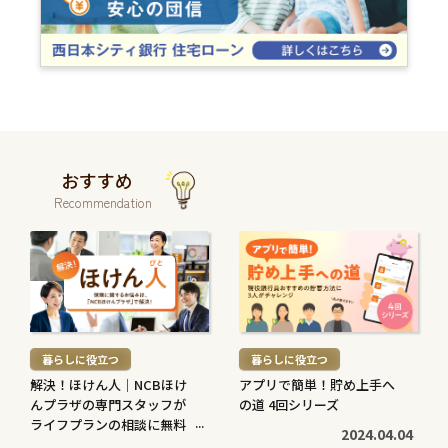
おすすめ
Recommendation
続
続
き
き
を
を
読
読
む
む
暮らしに役立つ
暮らしに役立つ
>
>
解決！ほけん人｜NCBほけ
アプリで簡単！貯め上手へ
んプラザの専門スタッフが
の道 4回シリーズ
ライフプランの相談に無料
2024.04.04
で対応します