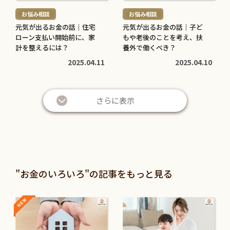
む
む
お悩み相談
お悩み相談
>
>
元気が出るお金の話｜住宅
元気が出るお金の話｜子ど
ローン支払い開始前に、家
もや老後のことを考え、扶
計を整えるには？
養外で働くべき？
2025.04.11
2025.04.10
さらに表示
"お金のいろいろ"の記事をもっと見る
NEW
NEW
続
続
き
き
を
を