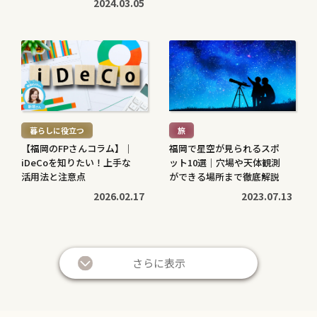
2024.03.05
続
続
き
き
を
を
読
読
む
む
暮らしに役立つ
旅
>
>
【福岡のFPさんコラム】｜
福岡で星空が見られるスポ
iDeCoを知りたい！上手な
ット10選｜穴場や天体観測
活用法と注意点
ができる場所まで徹底解説
2026.02.17
2023.07.13
続
続
き
き
さらに表示
を
を
読
読
む
む