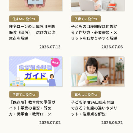
読
読
む
む
住まいに役立つ
子育てに役立つ
>
>
住宅ローンの団体信用生命
子どもの口座開設は何歳か
保険（団信）｜選び方と注
ら？作り方・必要書類・メ
意点を解説
リットをわかりやすく解説
2026.07.13
2026.07.06
続
続
き
き
を
を
読
読
む
む
子育てに役立つ
暮らしに役立つ
>
>
【保存版】教育費の準備ガ
子どもはNISA口座を開設
イド｜学費の目安・貯め
できる？制度の違いやメリ
方・奨学金・教育ローン
ット・注意点を解説
2026.07.02
2026.06.22