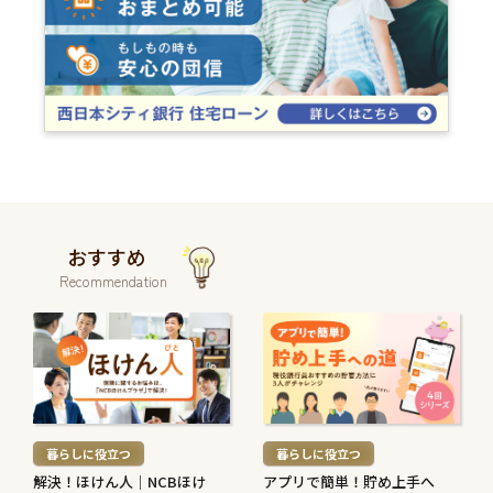
おすすめ
Recommendation
続
続
き
き
を
を
読
読
む
む
暮らしに役立つ
暮らしに役立つ
>
>
解決！ほけん人｜NCBほけ
アプリで簡単！貯め上手へ