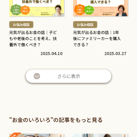
を
を
読
読
む
む
お悩み相談
お悩み相談
>
>
元気が出るお金の話｜子ど
元気が出るお金の話｜1年
もや老後のことを考え、扶
後にファミリーカーを購入
養外で働くべき？
できる？
2025.04.10
2025.03.27
さらに表示
"お金のいろいろ"の記事をもっと見る
NEW
NEW