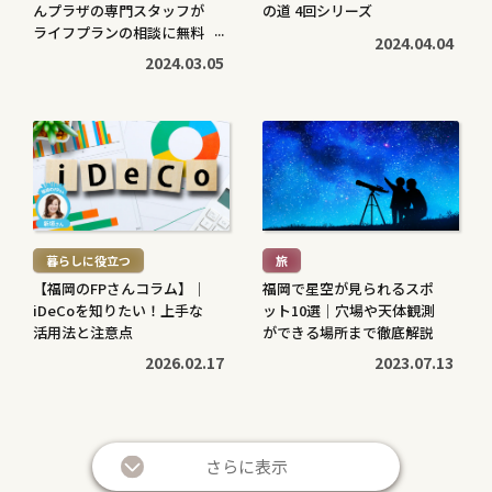
んプラザの専門スタッフが
の道 4回シリーズ
ライフプランの相談に無料
2024.04.04
で対応します
2024.03.05
続
続
き
き
を
を
読
読
む
む
暮らしに役立つ
旅
>
>
【福岡のFPさんコラム】｜
福岡で星空が見られるスポ
iDeCoを知りたい！上手な
ット10選｜穴場や天体観測
活用法と注意点
ができる場所まで徹底解説
2026.02.17
2023.07.13
続
続
き
き
さらに表示
を
を