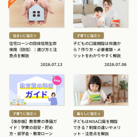
続
続
き
き
を
を
読
読
む
む
住まいに役立つ
子育てに役立つ
>
>
住宅ローンの団体信用生命
子どもの口座開設は何歳か
保険（団信）｜選び方と注
ら？作り方・必要書類・メ
意点を解説
リットをわかりやすく解説
2026.07.13
2026.07.06
続
続
き
き
を
を
読
読
む
む
子育てに役立つ
暮らしに役立つ
>
>
【保存版】教育費の準備ガ
子どもはNISA口座を開設
イド｜学費の目安・貯め
できる？制度の違いやメリ
方・奨学金・教育ローン
ット・注意点を解説