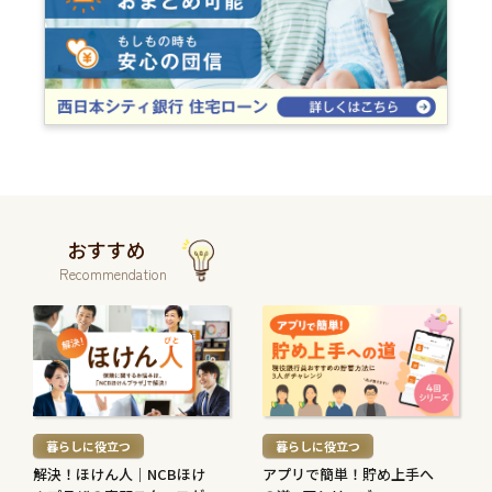
おすすめ
Recommendation
続
続
き
き
を
を
読
読
む
む
暮らしに役立つ
暮らしに役立つ
>
>
解決！ほけん人｜NCBほけ
アプリで簡単！貯め上手へ