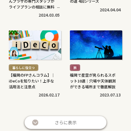
んプラザの専門スタッフが
の道 4回シリーズ
ライフプランの相談に無料
2024.04.04
で対応します
2024.03.05
続
続
き
き
を
を
読
読
む
む
暮らしに役立つ
旅
>
>
【福岡のFPさんコラム】｜
福岡で星空が見られるスポ
iDeCoを知りたい！上手な
ット10選｜穴場や天体観測
活用法と注意点
ができる場所まで徹底解説
2026.02.17
2023.07.13
続
続
き
き
さらに表示
を
を