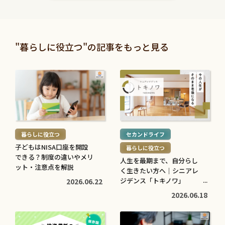
読
読
む
む
暮らしに役立つ
暮らしに役立つ
>
>
投資信託と株の違いは？仕
退職金は定期預金で運用す
"暮らしに役立つ"の記事をもっと見る
組みやリスク、利益などを
べき？メリット・デメリッ
比較してわかりやすく解説
トと条件を解説
続
続
2026.05.28
2026.05.21
き
き
を
を
続
続
読
読
き
き
む
む
を
を
暮らしに役立つ
セカンドライフ
>
>
読
読
子どもはNISA口座を開設
暮らしに役立つ
む
む
できる？制度の違いやメリ
人生を最期まで、自分らし
子育てに役立つ
住まいに役立つ
>
ット・注意点を解説
>
く生きたい方へ｜シニアレ
高校生でも口座開設でき
住宅ローン中に転職しても
ジデンス「トキノワ」
2026.06.22
る？必要な書類や流れ・注
大丈夫？審査への影響や注
【PR】
2026.06.18
意点をわかりやすく解説
意点・対処法を解説
2026.05.12
2026.04.20
続
続