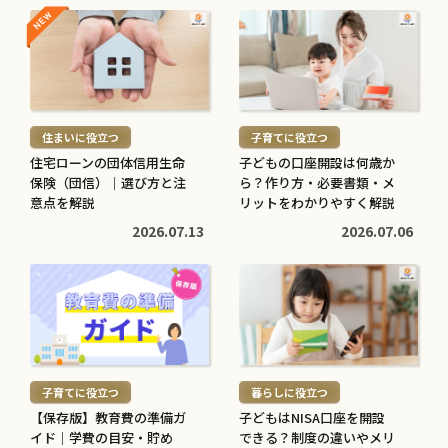
NEW
NEW
続
続
き
き
を
を
読
読
む
む
住まいに役立つ
子育てに役立つ
>
>
住宅ローンの団体信用生命
子どもの口座開設は何歳か
保険（団信）｜選び方と注
ら？作り方・必要書類・メ
意点を解説
リットをわかりやすく解説
2026.07.13
2026.07.06
続
続
き
き
を
を
読
読
む
む
子育てに役立つ
暮らしに役立つ
>
>
【保存版】教育費の準備ガ
子どもはNISA口座を開設
イド｜学費の目安・貯め
できる？制度の違いやメリ