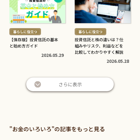
き
き
を
を
読
読
む
む
暮らしに役立つ
暮らしに役立つ
>
>
【保存版】投資信託の基本
投資信託と株の違いは？仕
と始め方ガイド
組みやリスク、利益などを
比較してわかりやすく解説
2026.05.29
2026.05.28
さらに表示
"お金のいろいろ"の記事をもっと見る