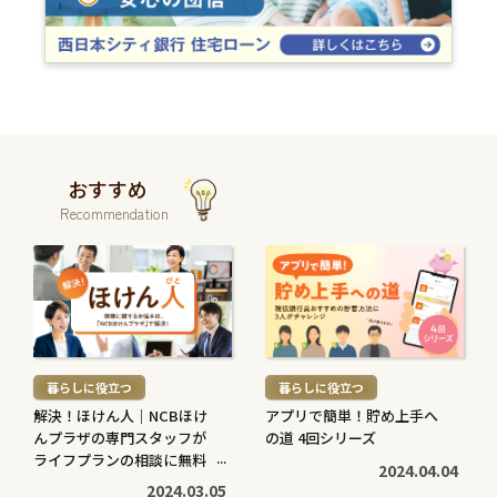
おすすめ
Recommendation
続
続
き
き
を
を
読
読
む
む
暮らしに役立つ
暮らしに役立つ
>
>
解決！ほけん人｜NCBほけ
アプリで簡単！貯め上手へ
んプラザの専門スタッフが
の道 4回シリーズ
ライフプランの相談に無料
2024.04.04
で対応します
2024.03.05