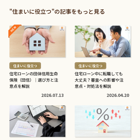
>
>
投資信託と株の違いは？仕
退職金は定期預金で運用す
"住まいに役立つ"の記事をもっと見る
組みやリスク、利益などを
べき？メリット・デメリッ
比較してわかりやすく解説
トと条件を解説
NEW
NEW
続
続
2026.05.28
2026.05.21
き
き
を
を
続
続
読
読
き
き
む
む
を
を
住まいに役立つ
住まいに役立つ
>
>
読
読
住宅ローンの団体信用生命
住宅ローン中に転職しても
む
む
保険（団信）｜選び方と注
大丈夫？審査への影響や注
子育てに役立つ
住まいに役立つ
>
意点を解説
>
意点・対処法を解説
高校生でも口座開設でき
住宅ローン中に転職しても
2026.07.13
2026.04.20
る？必要な書類や流れ・注
大丈夫？審査への影響や注
意点をわかりやすく解説
意点・対処法を解説
続
続
2026.05.12
2026.04.20
き
き
を
を
読
読
む
む