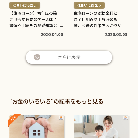
住まいに役立つ
住まいに役立つ
>
>
【住宅ローン】初年度の確
住宅ローンの変動金利と
定申告が必要なケースは？
は？仕組みや上昇時の影
書類や手続きの基礎知識と
響、今後の対策をわかりや
注意点
すく解説
2026.04.06
2026.03.03
さらに表示
"お金のいろいろ"の記事をもっと見る
NEW
NEW
続
続
き
き
を
を