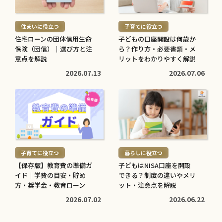
読
読
む
む
住まいに役立つ
子育てに役立つ
>
>
住宅ローンの団体信用生命
子どもの口座開設は何歳か
保険（団信）｜選び方と注
ら？作り方・必要書類・メ
意点を解説
リットをわかりやすく解説
2026.07.13
2026.07.06
続
続
き
き
を
を
読
読
む
む
子育てに役立つ
暮らしに役立つ
>
>
【保存版】教育費の準備ガ
子どもはNISA口座を開設
イド｜学費の目安・貯め
できる？制度の違いやメリ
方・奨学金・教育ローン
ット・注意点を解説
2026.07.02
2026.06.22