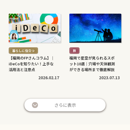
続
続
き
き
を
を
読
読
む
む
暮らしに役立つ
旅
>
>
【福岡のFPさんコラム】｜
福岡で星空が見られるスポ
iDeCoを知りたい！上手な
ット10選｜穴場や天体観測
活用法と注意点
ができる場所まで徹底解説
2026.02.17
2023.07.13
続
続
き
き
さらに表示
を
を
読
読
む
む
暮らしに役立つ
暮らしに役立つ