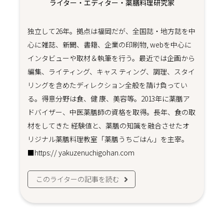
ライター・エディター・薬膳料理研究家
独立して26年。拠点は福岡だが、全国誌・地方誌を中
心に雑誌、新聞、書籍、企業の印刷物, webを中心に
インタビューや取材＆執筆を行う。最近では企画から
編集、ライティング、キャス ティング、調理、スタイ
リングを含めたディレクション全般を請け負ってい
る。得意分野は食、健 康、美容等。2013年に薬膳ア
ドバイザー、中医薬膳師の資格を取得。長年、食の取
材をしてきた 経験値と、薬膳の知識を融合させたオ
リジナル薬膳料理教室「薬膳うちごはん」を主宰。
■https:// yakuzenuchigohan.com
このライターの記事を読む