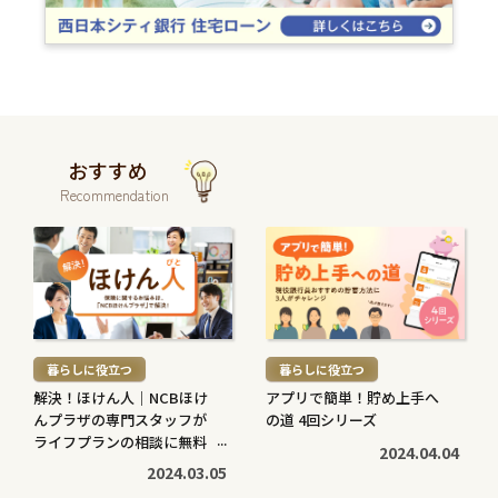
おすすめ
Recommendation
続
続
き
き
を
を
読
読
む
む
暮らしに役立つ
暮らしに役立つ
>
>
解決！ほけん人｜NCBほけ
アプリで簡単！貯め上手へ
んプラザの専門スタッフが
の道 4回シリーズ
ライフプランの相談に無料
2024.04.04
で対応します
2024.03.05