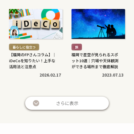
続
続
き
き
を
を
読
読
む
む
暮らしに役立つ
旅
>
>
【福岡のFPさんコラム】｜
福岡で星空が見られるスポ
iDeCoを知りたい！上手な
ット10選｜穴場や天体観測
活用法と注意点
ができる場所まで徹底解説
2026.02.17
2023.07.13
続
続
き
き
さらに表示
を
を
読
読
む
む
暮らしに役立つ
暮らしに役立つ
>
>