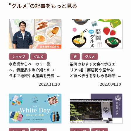
投資信託と株の違いは？仕
退職金は定期預金で運用す
"グルメ"の記事をもっと見る
組みやリスク、利益などを
べき？メリット・デメリッ
比較してわかりやすく解説
トと条件を解説
続
続
2026.05.28
2026.05.21
き
き
を
を
続
続
読
読
き
き
む
む
を
を
ショップ
グルメ
旅
グルメ
>
>
読
読
水産業からベーカリー業
福岡のおすすめ食べ歩きエ
む
む
へ。特産品や魚介類とのコ
リア6選｜商店街や屋台な
子育てに役立つ
住まいに役立つ
>
ラボで地域や水産業を元気
>
ど食べ歩きを楽しめる場所
に！/岩本商事株式会社 岩
を紹介
高校生でも口座開設でき
住宅ローン中に転職しても
2023.11.20
2023.04.10
本大志さん【PR】
る？必要な書類や流れ・注
大丈夫？審査への影響や注
意点をわかりやすく解説
意点・対処法を解説
続
続
2026.05.12
2026.04.20
き
き
を
を
読
読
む
む
ショップ
グルメ
ショップ
グルメ