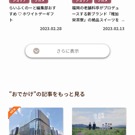
>
>
らいふくのーと編集部おす
福岡の老舗料亭がプロデュ
すめ ♡ ホワイトデーギフ
ースする新ブランド『稚加
ト
栄茶寮』の絶品スイーツを
ご紹介
2023.02.28
2023.02.13
さらに表示
"おでかけ"の記事をもっと見る
NEW
NEW
続
続
き
き
を
を
読
読