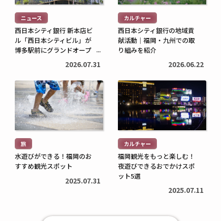
む
む
ニュース
カルチャー
>
>
西日本シティ銀行 新本店ビ
西日本シティ銀行の地域貢
ル「西日本シティビル」が
献活動｜福岡・九州での取
博多駅前にグランドオープ
り組みを紹介
ン
2026.07.31
2026.06.22
続
続
き
き
を
を
読
読
む
む
旅
カルチャー
>
>
水遊びができる！福岡のお
福岡観光をもっと楽しむ！
すすめ観光スポット
夜遊びできるおでかけスポ
ット5選
2025.07.31
2025.07.11