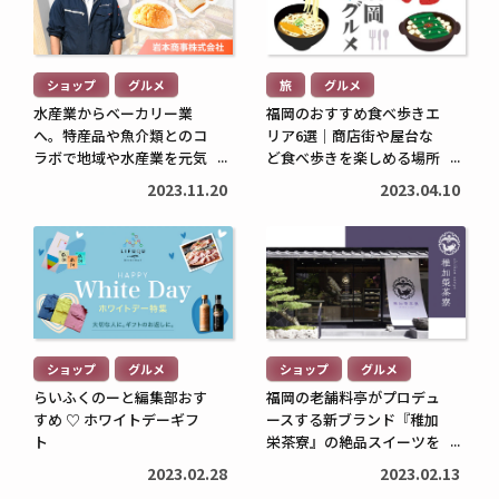
を
を
続
続
読
読
き
き
む
む
を
を
ショップ
グルメ
旅
グルメ
>
>
読
読
水産業からベーカリー業
福岡のおすすめ食べ歩きエ
む
む
へ。特産品や魚介類とのコ
リア6選｜商店街や屋台な
子育てに役立つ
住まいに役立つ
>
ラボで地域や水産業を元気
>
ど食べ歩きを楽しめる場所
に！/岩本商事株式会社 岩
を紹介
高校生でも口座開設でき
住宅ローン中に転職しても
2023.11.20
2023.04.10
本大志さん【PR】
る？必要な書類や流れ・注
大丈夫？審査への影響や注
意点をわかりやすく解説
意点・対処法を解説
続
続
2026.05.12
2026.04.20
き
き
を
を
読
読
む
む
ショップ
グルメ
ショップ
グルメ
>
>
らいふくのーと編集部おす
福岡の老舗料亭がプロデュ
すめ ♡ ホワイトデーギフ
ースする新ブランド『稚加
ト
栄茶寮』の絶品スイーツを
ご紹介
2023.02.28
2023.02.13