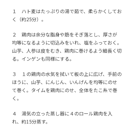
１ ハト麦はたっぷりの湯で茹で、柔らかくしてお
く（約25分）。
２ 鶏肉は余分な脂身や筋をそぎ落とし、厚さが
均等になるように切込みをいれ、塩をふっておく。
山芋、人参は皮をむき、鶏肉に巻けるよう細長く切
る。インゲンも同様にする。
３ １の鶏肉の水気を拭いて板の上に広げ、手前の
ほうに、山芋、にんじん、いんげんを均等にのせ
て巻く。タイムを鶏肉にのせ、全体をたこ糸で巻
く。
４ 湯気の立った蒸し器に４のロール鶏肉を入
れ、約15分蒸す。