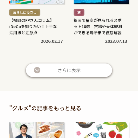
む
む
暮らしに役立つ
旅
>
>
【福岡のFPさんコラム】｜
福岡で星空が見られるスポ
iDeCoを知りたい！上手な
ット10選｜穴場や天体観測
活用法と注意点
ができる場所まで徹底解説
2026.02.17
2023.07.13
続
続
き
き
さらに表示
を
を
読
読
む
む
暮らしに役立つ
暮らしに役立つ
>
>
投資信託と株の違いは？仕
退職金は定期預金で運用す
"グルメ"の記事をもっと見る
組みやリスク、利益などを
べき？メリット・デメリッ
比較してわかりやすく解説
トと条件を解説
続
続
2026.05.28
2026.05.21
き
き