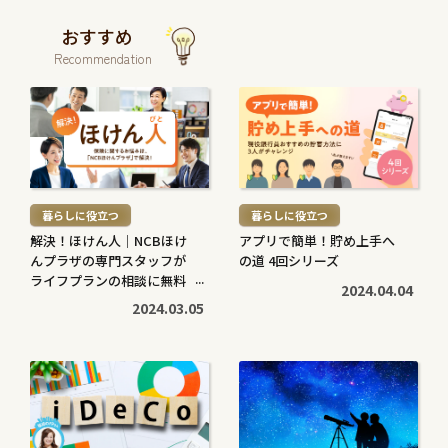
おすすめ
Recommendation
続
続
き
き
を
を
読
読
む
む
暮らしに役立つ
暮らしに役立つ
>
>
解決！ほけん人｜NCBほけ
アプリで簡単！貯め上手へ
んプラザの専門スタッフが
の道 4回シリーズ
ライフプランの相談に無料
2024.04.04
で対応します
2024.03.05
続
続
き
き
を
を
読
読