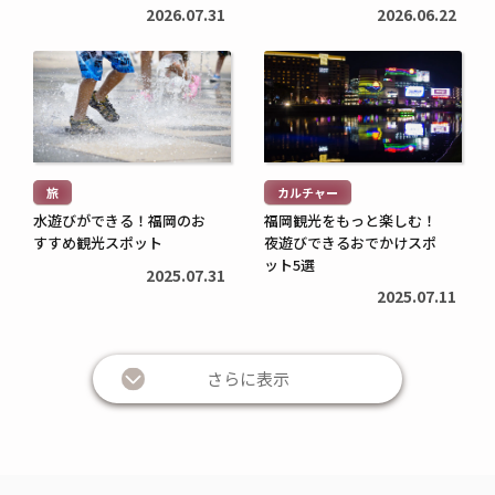
ン
2026.07.31
2026.06.22
続
続
き
き
を
を
読
読
む
む
旅
カルチャー
>
>
水遊びができる！福岡のお
福岡観光をもっと楽しむ！
すすめ観光スポット
夜遊びできるおでかけスポ
ット5選
2025.07.31
2025.07.11
さらに表示