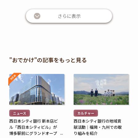
さらに表示
"おでかけ"の記事をもっと見る
NEW
NEW
続
続
き
き
を
を
読
読
む
む
ニュース
カルチャー
>
>
西日本シティ銀行 新本店ビ
西日本シティ銀行の地域貢
ル「西日本シティビル」が
献活動｜福岡・九州での取
博多駅前にグランドオープ
り組みを紹介