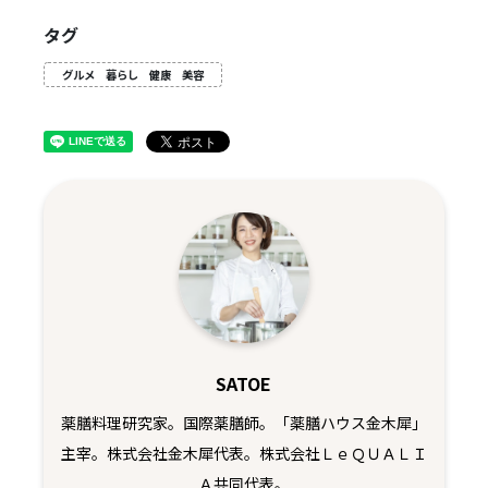
タグ
グルメ 暮らし 健康 美容
SATOE
薬膳料理研究家。国際薬膳師。「薬膳ハウス金木犀」
主宰。株式会社金木犀代表。株式会社ＬｅＱＵＡＬＩ
Ａ共同代表。