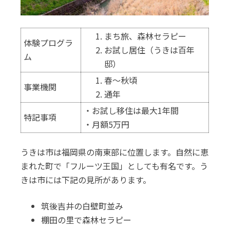
まち旅、森林セラピー
体験プログラ
お試し居住（うきは百年
ム
邸）
春～秋頃
事業機関
通年
・お試し移住は最大1年間
特記事項
・月額5万円
うきは市は福岡県の南東部に位置します。自然に恵
まれた町で「フルーツ王国」としても有名です。う
きは市には下記の見所があります。
筑後吉井の白壁町並み
棚田の里で森林セラピー