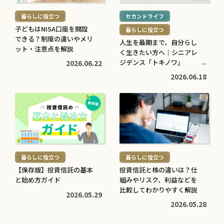
き
き
む
む
を
を
暮らしに役立つ
セカンドライフ
>
>
読
読
子どもはNISA口座を開設
暮らしに役立つ
む
む
できる？制度の違いやメリ
人生を最期まで、自分らし
子育てに役立つ
住まいに役立つ
>
ット・注意点を解説
>
く生きたい方へ｜シニアレ
高校生でも口座開設でき
住宅ローン中に転職しても
ジデンス「トキノワ」
2026.06.22
る？必要な書類や流れ・注
大丈夫？審査への影響や注
【PR】
2026.06.18
意点をわかりやすく解説
意点・対処法を解説
2026.05.12
2026.04.20
続
続
き
き
を
を
読
読
む
む
暮らしに役立つ
暮らしに役立つ
>
>
【保存版】投資信託の基本
投資信託と株の違いは？仕
と始め方ガイド
組みやリスク、利益などを
比較してわかりやすく解説
2026.05.29
2026.05.28