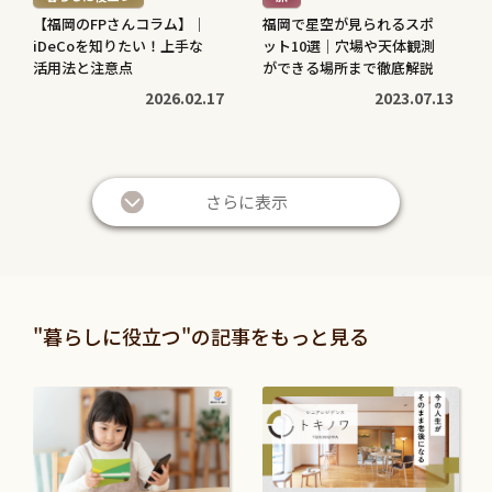
>
>
【福岡のFPさんコラム】｜
福岡で星空が見られるスポ
iDeCoを知りたい！上手な
ット10選｜穴場や天体観測
活用法と注意点
ができる場所まで徹底解説
2026.02.17
2023.07.13
続
続
き
き
さらに表示
を
を
読
読
む
む
暮らしに役立つ
暮らしに役立つ
>
>
投資信託と株の違いは？仕
退職金は定期預金で運用す
"暮らしに役立つ"の記事をもっと見る
組みやリスク、利益などを
べき？メリット・デメリッ
比較してわかりやすく解説
トと条件を解説
続
続
2026.05.28
2026.05.21
き
き
を
を
続
続
読
読