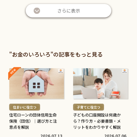
さらに表示
"お金のいろいろ"の記事をもっと見る
NEW
NEW
続
続
き
き
を
を
読
読
む
む
住まいに役立つ
子育てに役立つ
>
>
住宅ローンの団体信用生命
子どもの口座開設は何歳か
保険（団信）｜選び方と注
ら？作り方・必要書類・メ
意点を解説
リットをわかりやすく解説
2026.07.13
2026.07.06