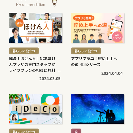
Recommendation
続
続
き
き
を
を
読
読
む
む
暮らしに役立つ
暮らしに役立つ
>
>
解決！ほけん人｜NCBほけ
アプリで簡単！貯め上手へ
んプラザの専門スタッフが
の道 4回シリーズ
ライフプランの相談に無料
2024.04.04
で対応します
2024.03.05
続
続
き
き
を
を
読
読
む
む
暮らしに役立つ
旅