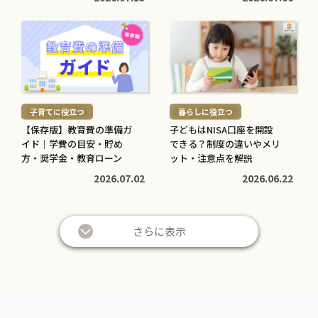
続
続
き
き
を
を
読
読
む
む
子育てに役立つ
暮らしに役立つ
>
>
【保存版】教育費の準備ガ
子どもはNISA口座を開設
イド｜学費の目安・貯め
できる？制度の違いやメリ
方・奨学金・教育ローン
ット・注意点を解説
2026.07.02
2026.06.22
さらに表示