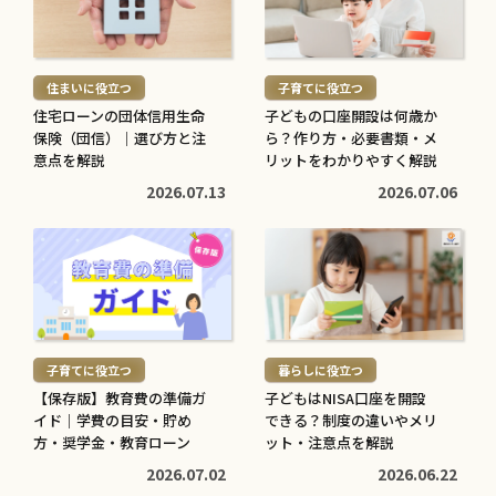
を
を
読
読
む
む
住まいに役立つ
子育てに役立つ
>
>
住宅ローンの団体信用生命
子どもの口座開設は何歳か
保険（団信）｜選び方と注
ら？作り方・必要書類・メ
意点を解説
リットをわかりやすく解説
2026.07.13
2026.07.06
続
続
き
き
を
を
読
読
む
む
子育てに役立つ
暮らしに役立つ
>
>
【保存版】教育費の準備ガ
子どもはNISA口座を開設
イド｜学費の目安・貯め
できる？制度の違いやメリ
方・奨学金・教育ローン
ット・注意点を解説
2026.07.02
2026.06.22