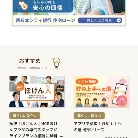
おすすめ
Recommendation
続
続
き
き
を
を
読
読
む
む
暮らしに役立つ
暮らしに役立つ
>
>
解決！ほけん人｜NCBほけ
アプリで簡単！貯め上手へ
んプラザの専門スタッフが
の道 4回シリーズ
ライフプランの相談に無料