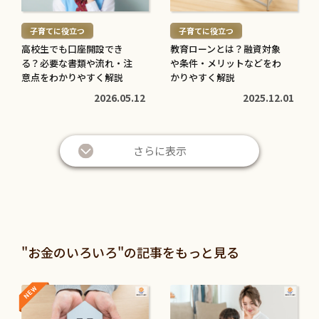
む
む
子育てに役立つ
子育てに役立つ
>
>
高校生でも口座開設でき
教育ローンとは？融資対象
る？必要な書類や流れ・注
や条件・メリットなどをわ
意点をわかりやすく解説
かりやすく解説
2026.05.12
2025.12.01
さらに表示
"お金のいろいろ"の記事をもっと見る
NEW
NEW
続
続
き
き