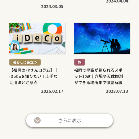
2024.04.04
で対応します
2024.03.05
続
続
き
き
を
を
読
読
む
む
暮らしに役立つ
旅
>
>
【福岡のFPさんコラム】｜
福岡で星空が見られるスポ
iDeCoを知りたい！上手な
ット10選｜穴場や天体観測
活用法と注意点
ができる場所まで徹底解説
2026.02.17
2023.07.13
続
続
き
き
さらに表示
を
を
読
読