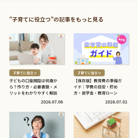
む
む
暮らしに役立つ
暮らしに役立つ
>
>
投資信託と株の違いは？仕
退職金は定期預金で運用す
"子育てに役立つ"の記事をもっと見る
組みやリスク、利益などを
べき？メリット・デメリッ
比較してわかりやすく解説
トと条件を解説
続
続
2026.05.28
2026.05.21
き
き
を
を
続
続
読
読
き
き
む
む
を
を
子育てに役立つ
子育てに役立つ
>
>
読
読
子どもの口座開設は何歳か
【保存版】教育費の準備ガ
む
む
ら？作り方・必要書類・メ
イド｜学費の目安・貯め
子育てに役立つ
住まいに役立つ
>
リットをわかりやすく解説
>
方・奨学金・教育ローン
高校生でも口座開設でき
住宅ローン中に転職しても
2026.07.06
2026.07.02
る？必要な書類や流れ・注
大丈夫？審査への影響や注
意点をわかりやすく解説
意点・対処法を解説
続
続
2026.05.12
2026.04.20
き
き
を
を
読
読