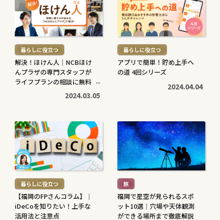
き
き
を
を
読
読
む
む
暮らしに役立つ
暮らしに役立つ
>
>
解決！ほけん人｜NCBほけ
アプリで簡単！貯め上手へ
んプラザの専門スタッフが
の道 4回シリーズ
ライフプランの相談に無料
2024.04.04
で対応します
2024.03.05
続
続
き
き
を
を
読
読
む
む
暮らしに役立つ
旅
>
>
【福岡のFPさんコラム】｜
福岡で星空が見られるスポ
iDeCoを知りたい！上手な
ット10選｜穴場や天体観測
活用法と注意点
ができる場所まで徹底解説