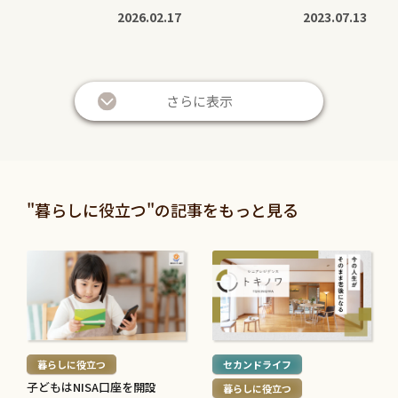
2026.02.17
2023.07.13
続
続
き
き
さらに表示
を
を
読
読
む
む
暮らしに役立つ
暮らしに役立つ
>
>
投資信託と株の違いは？仕
退職金は定期預金で運用す
"暮らしに役立つ"の記事をもっと見る
組みやリスク、利益などを
べき？メリット・デメリッ
比較してわかりやすく解説
トと条件を解説
続
続
2026.05.28
2026.05.21
き
き
を
を
続
続
読
読
き
き
む
む
を
を
暮らしに役立つ
セカンドライフ
>
>
読
読
子どもはNISA口座を開設
暮らしに役立つ