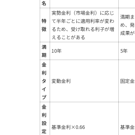
名
実勢金利（市場金利）に応じ
満期ま
特
て半年ごとに適用利率が変わ
め、発
徴
るため、受け取れる利子が増
成果が
えることがある
満
10年
5年
期
金
利
タ
変動金利
固定金
イ
プ
金
利
設
基準金利×0.66
基準金利
定