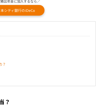
定拠出年金に加入するなら／
本シティ銀行のiDeCo
の？
当？