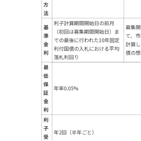
方
法
利子計算期間開始日の前月
基
募集開
（初回は募集期間開始日）ま
準
て、市
での最後に行われた10年固定
金
計算し
利付国債の入札における平均
利
債の想
落札利回り
最
低
保
年率0.05%
証
金
利
利
子
年2回（半年ごと）
受