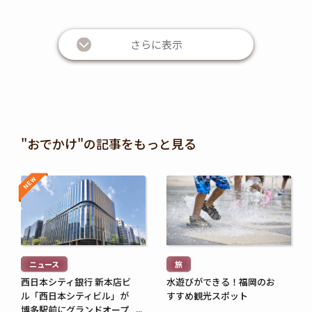
さらに表示
"おでかけ"の記事をもっと見る
NEW
NEW
続
続
き
き
を
を
読
読
む
む
ニュース
旅
>
>
西日本シティ銀行 新本店ビ
水遊びができる！福岡のお
ル「西日本シティビル」が
すすめ観光スポット
博多駅前にグランドオープ