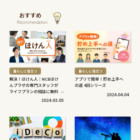
おすすめ
Recommendation
続
続
き
き
を
を
読
読
む
む
暮らしに役立つ
暮らしに役立つ
>
>
解決！ほけん人｜NCBほけ
アプリで簡単！貯め上手へ
んプラザの専門スタッフが
の道 4回シリーズ
ライフプランの相談に無料
2024.04.04
で対応します
2024.03.05
続
続
き
き
を
を