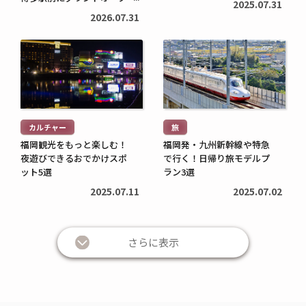
2025.07.31
ン
2026.07.31
続
続
き
き
を
を
読
読
む
む
カルチャー
旅
>
>
福岡観光をもっと楽しむ！
福岡発・九州新幹線や特急
夜遊びできるおでかけスポ
で行く！日帰り旅モデルプ
ット5選
ラン3選
2025.07.11
2025.07.02
さらに表示