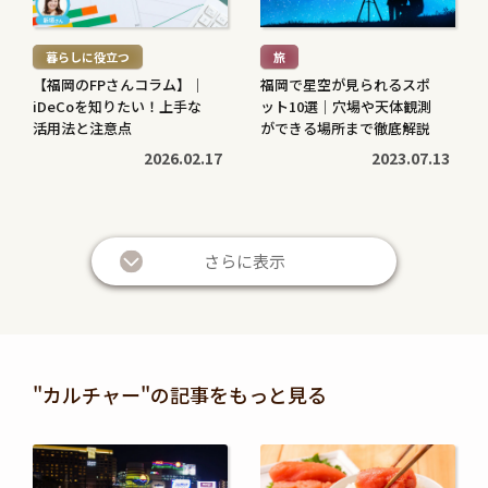
読
読
む
む
暮らしに役立つ
旅
>
>
【福岡のFPさんコラム】｜
福岡で星空が見られるスポ
iDeCoを知りたい！上手な
ット10選｜穴場や天体観測
活用法と注意点
ができる場所まで徹底解説
2026.02.17
2023.07.13
続
続
き
き
さらに表示
を
を
読
読
む
む
暮らしに役立つ
暮らしに役立つ
>
>
投資信託と株の違いは？仕
退職金は定期預金で運用す
"カルチャー"の記事をもっと見る
組みやリスク、利益などを
べき？メリット・デメリッ
比較してわかりやすく解説
トと条件を解説
続
続
2026.05.28
2026.05.21
き
き