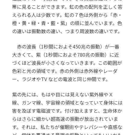
帯に見ることができます。虹の色の配列を正しく答
えられる人は少数です。虹の７色は外側から「赤・
橙・黄・緑・青・藍・紫」の順に並んでいます。色
の違いは振動数の違い、つまり周波数の違いです。
赤の波長（1秒間におよそ450兆の振動）が一番
大きくて、紫（1秒間におよそ780兆の振動）に近
づくほど波長が小さくなっていきます。この範囲が
色彩と光の領域です。赤の外側は赤外線やレーダ
ー、ラジオやTV などの電波と同じ仲間です。
紫の先には、もはや目には見えない紫外線やＸ
線、ガンマ線、宇宙線の領域となっていて身体には
害を及ぼす電磁波です。付け加えますと、生命体か
らはさらに細かい超高速の振動が放出されていま
す。それは、私たちが催眠術やテレパシーや直感な