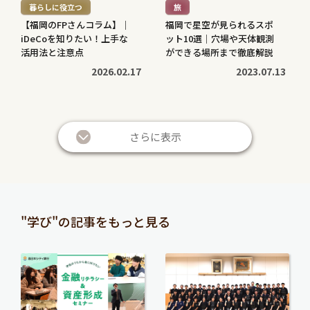
暮らしに役立つ
旅
>
>
【福岡のFPさんコラム】｜
福岡で星空が見られるスポ
iDeCoを知りたい！上手な
ット10選｜穴場や天体観測
活用法と注意点
ができる場所まで徹底解説
2026.02.17
2023.07.13
続
続
き
き
さらに表示
を
を
読
読
む
む
暮らしに役立つ
暮らしに役立つ
>
>
投資信託と株の違いは？仕
退職金は定期預金で運用す
"学び"の記事をもっと見る
組みやリスク、利益などを
べき？メリット・デメリッ
比較してわかりやすく解説
トと条件を解説
続
続
2026.05.28
2026.05.21
き
き
を
を
続
続