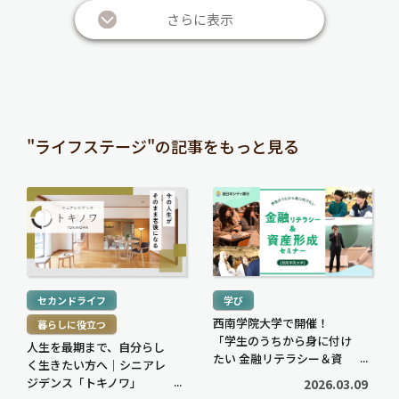
さらに表示
"ライフステージ"の記事をもっと見る
続
続
き
き
を
を
読
読
む
む
セカンドライフ
学び
>
>
西南学院大学で開催！
暮らしに役立つ
「学生のうちから身に付け
人生を最期まで、自分らし
たい 金融リテラシー＆資
く生きたい方へ｜シニアレ
産形成セミナー」に密着
ジデンス「トキノワ」
2026.03.09