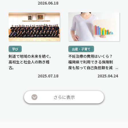
【PR】
2026.06.18
続
続
き
き
を
を
読
読
む
む
学び
出産・子育て
>
>
剣道で地域の未来を紡ぐ。
不妊治療の費用はいくら？
高校生と社会人の熱き稽
福岡県で利用できる保険制
古。
度も知って自己負担額を減
らそう
2025.07.18
2025.04.24
さらに表示