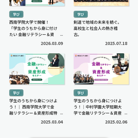
読
読
き
き
む
む
を
を
学び
学び
>
>
読
読
西南学院大学で開催！
剣道で地域の未来を紡ぐ。
む
む
「学生のうちから身に付け
高校生と社会人の熱き稽
子育てに役立つ
住まいに役立つ
>
たい 金融リテラシー＆資
>
古。
産形成セミナー」に密着
高校生でも口座開設でき
住宅ローン中に転職しても
2026.03.09
2025.07.18
る？必要な書類や流れ・注
大丈夫？審査への影響や注
意点をわかりやすく解説
意点・対処法を解説
続
続
2026.05.12
2026.04.20
き
き
を
を
読
読
む
む
学び
学び
>
>
学生のうちから身につけよ
学生のうちから身につけよ
う！｜ 西南学院大学で金
う！｜中村学園大学短期大
融リテラシー＆資産形成特
学で金融リテラシー＆資産
別講義を開催
形成セミナーを開催
2025.03.04
2025.02.06