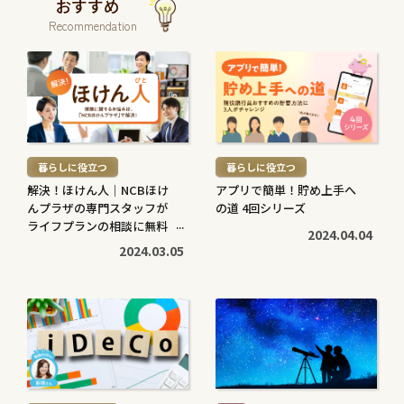
おすすめ
Recommendation
続
続
き
き
を
を
読
読
む
む
暮らしに役立つ
暮らしに役立つ
>
>
解決！ほけん人｜NCBほけ
アプリで簡単！貯め上手へ
んプラザの専門スタッフが
の道 4回シリーズ
ライフプランの相談に無料
2024.04.04
で対応します
2024.03.05
続
続
き
き
を
を
読
読
む
む