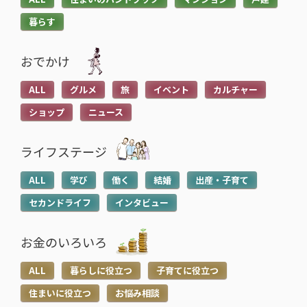
き
き
暮らす
を
を
読
読
おでかけ
む
む
子育てに役立つ
住まいに役立つ
>
>
ALL
グルメ
旅
イベント
カルチャー
高校生でも口座開設でき
住宅ローン中に転職しても
る？必要な書類や流れ・注
大丈夫？審査への影響や注
ショップ
ニュース
意点をわかりやすく解説
意点・対処法を解説
2026.05.12
2026.04.20
ライフステージ
ALL
学び
働く
結婚
出産・子育て
セカンドライフ
インタビュー
お金のいろいろ
ALL
暮らしに役立つ
子育てに役立つ
住まいに役立つ
お悩み相談