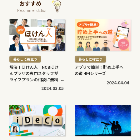
おすすめ
Recommendation
続
続
き
き
を
を
読
読
む
む
暮らしに役立つ
暮らしに役立つ
>
>
解決！ほけん人｜NCBほけ
アプリで簡単！貯め上手へ
んプラザの専門スタッフが
の道 4回シリーズ
ライフプランの相談に無料
2024.04.04
で対応します
2024.03.05
続
続
き
き
を
を
読
読
む
む