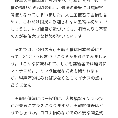
昨年の開催延期から始まり、今年に入っても、開
催の是非が政治問題化し、最後の最後には無観客
開催となってしまいました。大会主催者の舌禍も含
めて、これだけ国民に歓迎されない五輪は初めてで
しょうし、いざ開幕が近づいても、期待よりも不安
の方が数倍大きな状態が続いています。
それでは、今回の東京五輪開催は日本経済にと
って、どういう位置づけになるかを考えてみましょ
う。「こんなに嫌われて、しかも無観客では経済に
マイナスだ。」という極端な論調も聞かれます
が、純経済的にみれば少なくともマイナスの点は
ありません。
五輪開催前には一般的に、大規模なインフラ投
資が景気にプラスになりますが、五輪開催後はど
うでしょうか。コロナ禍のなかでの不安な開会式