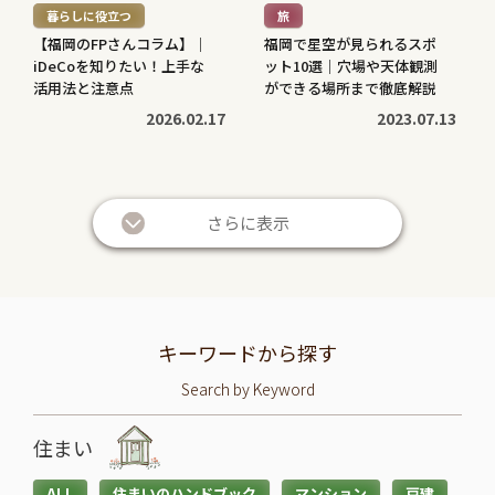
暮らしに役立つ
旅
>
>
【福岡のFPさんコラム】｜
福岡で星空が見られるスポ
iDeCoを知りたい！上手な
ット10選｜穴場や天体観測
活用法と注意点
ができる場所まで徹底解説
2026.02.17
2023.07.13
続
続
き
き
さらに表示
を
を
読
読
む
む
暮らしに役立つ
暮らしに役立つ
>
>
投資信託と株の違いは？仕
退職金は定期預金で運用す
キーワードから探す
組みやリスク、利益などを
べき？メリット・デメリッ
Search by Keyword
比較してわかりやすく解説
トと条件を解説
2026.05.28
2026.05.21
住まい
続
続
ALL
住まいのハンドブック
マンション
戸建