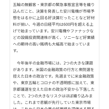
五輪の無観客・東京都の緊急事態宣言等を織り
込んだこと、決算を発表した安川電機が市場予
想をはるかに上回る好決算だったことなど好材
料が揃い、今週の日経平均は600円を超える上
げで始まっています。安川電機やファナックな
どの設備投資関連株が高く、ソニーなど好業績
への期待の高い銘柄も大幅高で始まっていま
す。
今年後半の金融市場には、2つの大きな課題
があります。米国の金融政策の行方と衆院選を
控えた日本の政治です。先週までに米金融政策
や、東京五輪とコロナの不透明感に加えて、東
京都議選を交えた日本の政治不安から下落した
ことで、2つの大きなリスクはほぼ織り込みま
した。これまで悲観が先行していた東京市場
は、これから日本企業の好業績を評価する明る