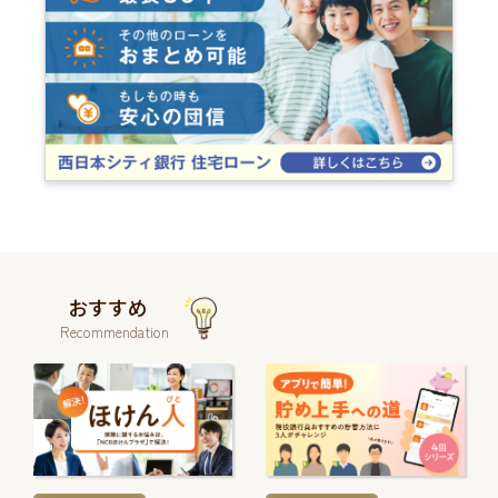
おすすめ
Recommendation
続
続
き
き
を
を
読
読
む
む