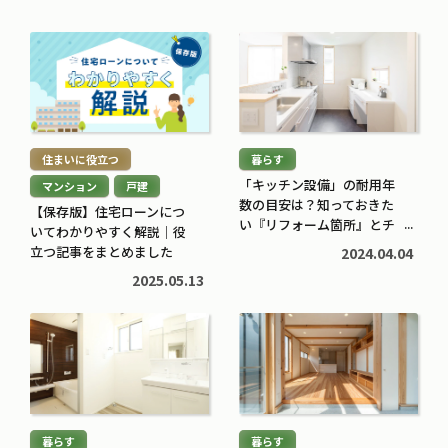
続
続
き
き
を
を
読
読
む
む
住まいに役立つ
暮らす
>
>
「キッチン設備」の耐用年
マンション
戸建
数の目安は？知っておきた
【保存版】住宅ローンにつ
い『リフォーム箇所』とチ
いてわかりやすく解説｜役
ェックポイント
立つ記事をまとめました
2024.04.04
2025.05.13
続
続
き
き
を
を
読
読
む
む
暮らす
暮らす
>
>