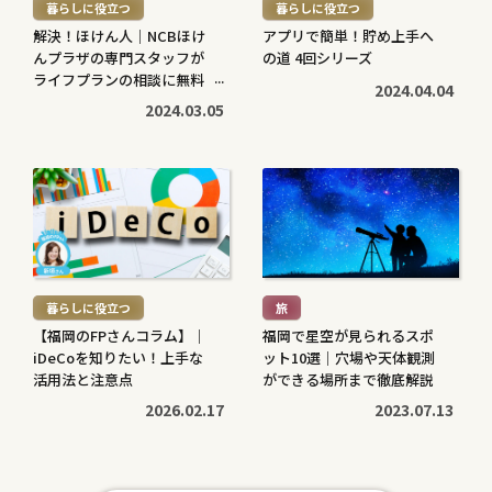
暮らしに役立つ
暮らしに役立つ
>
>
解決！ほけん人｜NCBほけ
アプリで簡単！貯め上手へ
んプラザの専門スタッフが
の道 4回シリーズ
ライフプランの相談に無料
2024.04.04
で対応します
2024.03.05
続
続
き
き
を
を
読
読
む
む
暮らしに役立つ
旅
>
>
【福岡のFPさんコラム】｜
福岡で星空が見られるスポ
iDeCoを知りたい！上手な
ット10選｜穴場や天体観測
活用法と注意点
ができる場所まで徹底解説
2026.02.17
2023.07.13
続
続