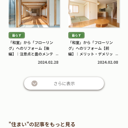
続
続
2026.05.12
2026.04.20
き
き
を
を
読
読
む
む
暮らす
暮らす
>
>
「和室」から「フローリン
「和室」から「フローリン
グ」へのリフォーム【後
グ」へのリフォーム【前
編】：注意点と畳のメンテ
編】：メリット・デメリッ
ナンス時期目安は？
トは？
2024.02.28
2024.02.08
さらに表示
"住まい"の記事をもっと見る