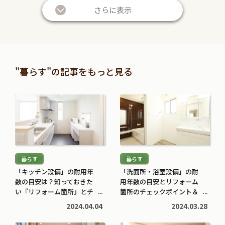
き
き
さらに表示
を
を
読
読
む
む
暮らしに役立つ
暮らしに役立つ
>
>
投資信託と株の違いは？仕
退職金は定期預金で運用す
"暮らす"の記事をもっと見る
組みやリスク、利益などを
べき？メリット・デメリッ
比較してわかりやすく解説
トと条件を解説
続
続
2026.05.28
2026.05.21
き
き
を
を
続
続
読
読
き
き
む
む
を
を
暮らす
暮らす
>
>
読
読
「キッチン設備」の耐用年
「洗面所・浴室設備」の耐
む
む
数の目安は？知っておきた
用年数の目安とリフォーム
子育てに役立つ
住まいに役立つ
>
い『リフォーム箇所』とチ
>
箇所のチェックポイント＆
ェックポイント
リフォーム業者選びのコツ
高校生でも口座開設でき
住宅ローン中に転職しても
2024.04.04
2024.03.28
る？必要な書類や流れ・注
大丈夫？審査への影響や注
意点をわかりやすく解説
意点・対処法を解説