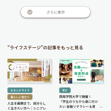
崇さん
さらに表示
"ライフステージ"の記事をもっと見る
続
続
き
き
を
を
読
読
む
む
セカンドライフ
学び
>
>
西南学院大学で開催！
暮らしに役立つ
「学生のうちから身に付け
人生を最期まで、自分らし
たい 金融リテラシー＆資
く生きたい方へ｜シニアレ