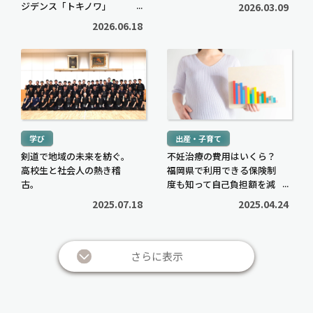
産形成セミナー」に密着
ジデンス「トキノワ」
2026.03.09
【PR】
2026.06.18
続
続
き
き
を
を
読
読
む
む
学び
出産・子育て
>
>
剣道で地域の未来を紡ぐ。
不妊治療の費用はいくら？
高校生と社会人の熱き稽
福岡県で利用できる保険制
古。
度も知って自己負担額を減
らそう
2025.07.18
2025.04.24
さらに表示