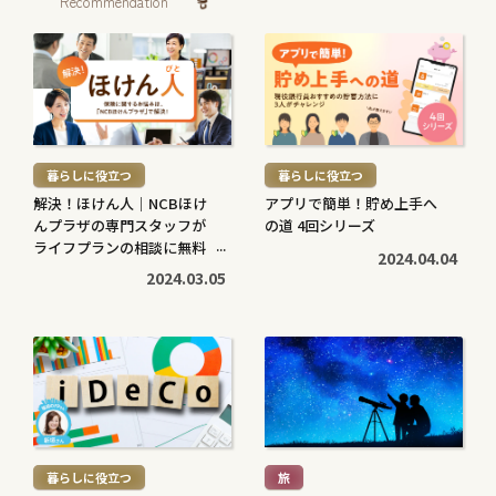
Recommendation
続
続
き
き
を
を
読
読
む
む
暮らしに役立つ
暮らしに役立つ
>
>
解決！ほけん人｜NCBほけ
アプリで簡単！貯め上手へ
んプラザの専門スタッフが
の道 4回シリーズ
ライフプランの相談に無料
2024.04.04
で対応します
2024.03.05
続
続
き
き
を
を
読
読
む
む
暮らしに役立つ
旅
>
>