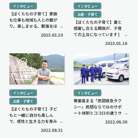
を
を
インタビュー
インタビュー
>
>
読
読
【ぼくたちの子育て】家族
出産・子育て
む
む
も仕事も地域も人との繋が
【ぼくたちの子育て】妻と
子育てに役立つ
住まいに役立つ
>
り。楽しませる、緊張をほ
>
感謝し合える関係が、子育
ぐすのが僕の役割｜株式会
高校生でも口座開設でき
住宅ローン中に転職しても
ての土台になっています |
2023.03.10
社Chifit千布 宏和さん
る？必要な書類や流れ・注
大丈夫？審査への影響や注
大和リビング株式会社 大
2023.01.16
意点をわかりやすく解説
意点・対処法を解説
橋 慶一さん
2026.05.12
2026.04.20
続
続
き
き
を
を
読
読
む
む
インタビュー
インタビュー
>
>
需要高まる「民間救急タク
出産・子育て
シー」民間ならではのサポ
【ぼくたちの子育て】子ど
ート体制とココロの通うサ
もと一緒に自分も楽しん
ービスとは？【PR】
で、感性と生きる力を育み
2022.06.30
たい|コカ･コーラ ボトラー
2022.08.31
ズジャパン株式会社 三浦