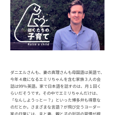
ダニエルさんも、妻の真理さんも母国語は英語で、
今年４歳になるエミリちゃんを含む家族３人の会
話は99％英語。家で日本語を話すのは、月１回く
らいだそうです。その中でエミリちゃんだけは、
「なんしようっとー？」といった博多弁も得意な
のだとか。さまざまな言語？が飛び交うヨーダー
家の日常には、夫と妻、親と子の対話の習慣が根